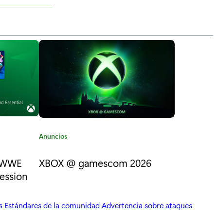
C
Anuncios
a
t
: WWE
XBOX @ gamescom 2026
e
session
g
o
r
s
Estándares de la comunidad
Advertencia sobre ataques
í