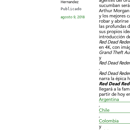
Hernandez
sucumban serán
Publicado
Arthur Morgan y
y los mejores c
agosto 9, 2018
robar y abrirse
las profundas d
sus propios idea
introducción d
Red Dead Rede
en 4K, con imá
Grand Theft Au
y
Red Dead Rede
,
Red Dead Rede
narra la épica 
Red Dead Red
llegará a la fa
partir de hoy e
Argentina
,
Chile
,
Colombia
y