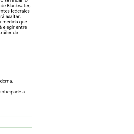
 de Blackwater,
entes federales
rá asaltar,
 A medida que
 elegir entre
tráiler de
oderna.
 anticipado a