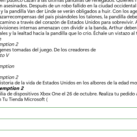
a
 asesinados. Después de un robo fallido en la ciudad occidental
 la pandilla Van der Linde se verán obligados a huir. Con los ag
:
azarrecompensas del país pisándoles los talones, la pandilla debe
 camino a través del corazón de Estados Unidos para sobrevivir.
ivisiones internas amenazan con dividir a la banda, Arthur deberá
les y la lealtad hacia la pandilla que lo crio. Échale un vistazo al 
e
mption 2
genes tomadas del juego. De los creadores de
to V
mption
mption 2
historia de la vida de Estados Unidos en los albores de la edad m
emption 2
milia de dispositivos Xbox One el 26 de octubre. Realiza tu pedido
n Tu Tienda Microsoft (