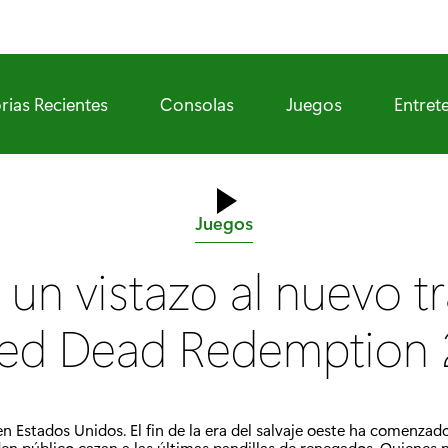
rias Recientes
Consolas
Juegos
Entret
C
Juegos
a
 un vistazo al nuevo tr
t
e
ed Dead Redemption 
g
o
r
en Estados Unidos. El fin de la era del salvaje oeste ha comenza
í
en público cazan a las últimas pandillas de renegados. Quienes 