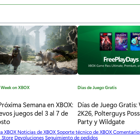
 Week on XBOX
C
Días de Juego Gratis
a
t
Próxima Semana en XBOX:
Días de Juego Gratis
e
vos juegos del 3 al 7 de
2K26, Polterguys Pos
g
osto
Party y Wildgate
o
r
ara XBOX
Noticias de XBOX
Soporte técnico de XBOX
Comentario
 Store
Devoluciones
Seguimiento de pedidos
í