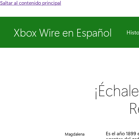
Saltar al contenido principal
Xbox Wire en Español
Histo
¡Échale
R
Es el año 1899 
Magdalena
agentes del ord