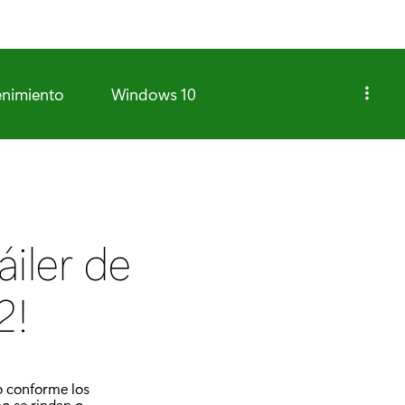
enimiento
Windows 10
áiler de
2!
do conforme los
no se rindan o