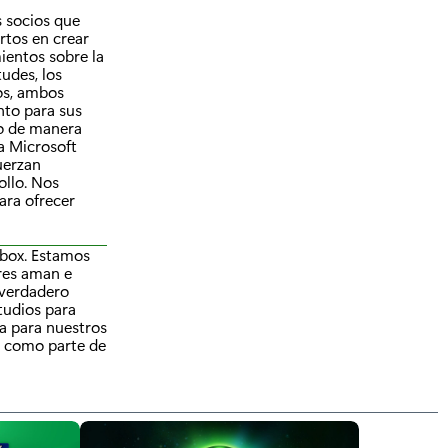
s socios que
rtos en crear
ientos sobre la
udes, los
os, ambos
nto para sus
do de manera
a Microsoft
uerzan
ollo. Nos
ara ofrecer
 Xbox. Estamos
res aman e
 verdadero
Studios para
a para nuestros
l como parte de