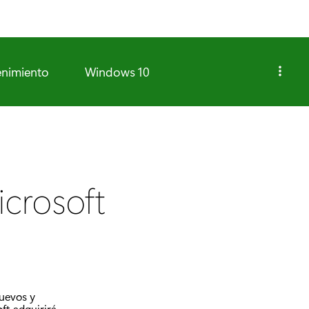
enimiento
Windows 10
icrosoft
uevos y
ft adquirirá