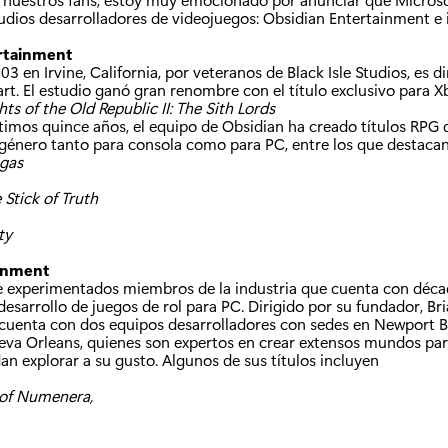
a
dios desarrolladores de videojuegos: Obsidian Entertainment e 
:
rtainment
03 en Irvine, California, por veteranos de Black Isle Studios, es d
t. El estudio ganó gran renombre con el título exclusivo para X
hts of the Old Republic II: The Sith Lords
ltimos quince años, el equipo de Obsidian ha creado títulos RPG 
l género tanto para consola como para PC, entre los que destaca
egas
 Stick of Truth
ty
ainment
e experimentados miembros de la industria que cuenta con déca
desarrollo de juegos de rol para PC. Dirigido por su fundador, Bri
cuenta con dos equipos desarrolladores con sedes en Newport B
ueva Orleans, quienes son expertos en crear extensos mundos par
n explorar a su gusto. Algunos de sus títulos incluyen
 of Numenera,