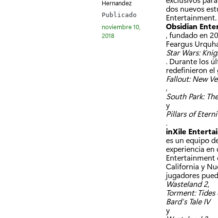
Hernandez
dos nuevos estu
Publicado
Entertainment.
Obsidian Ente
noviembre 10,
, fundado en 20
2018
Feargus Urquhar
Star Wars: Knig
. Durante los ú
redefinieron e
Fallout: New V
,
South Park: The
y
Pillars of Eterni
.
inXile Entert
es un equipo d
experiencia en 
Entertainment 
California y N
jugadores pueda
Wasteland 2,
Torment: Tides
Bard’s Tale IV
y