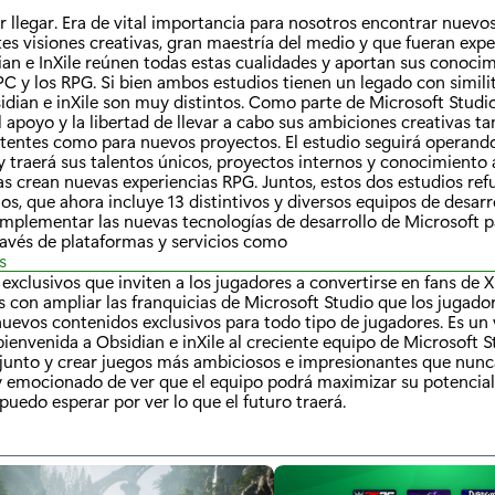
por llegar. Era de vital importancia para nosotros encontrar nuevo
es visiones creativas, gran maestría del medio y que fueran expe
an e InXile reúnen todas estas cualidades y aportan sus conocim
C y los RPG. Si bien ambos estudios tienen un legado con similit
idian e inXile son muy distintos. Como parte de Microsoft Studi
 apoyo y la libertad de llevar a cabo sus ambiciones creativas ta
istentes como para nuevos proyectos. El estudio seguirá operan
 traerá sus talentos únicos, proyectos internos y conocimiento 
s crean nuevas experiencias RPG. Juntos, estos dos estudios ref
os, que ahora incluye 13 distintivos y diversos equipos de desarr
mplementar las nuevas tecnologías de desarrollo de Microsoft p
ravés de plataformas y servicios como
s
s exclusivos que inviten a los jugadores a convertirse en fans de
con ampliar las franquicias de Microsoft Studio que los jugado
nuevos contenidos exclusivos para todo tipo de jugadores. Es un
 bienvenida a Obsidian e inXile al creciente equipo de Microsoft 
njunto y crear juegos más ambiciosos e impresionantes que nunc
y emocionado de ver que el equipo podrá maximizar su potencia
puedo esperar por ver lo que el futuro traerá.