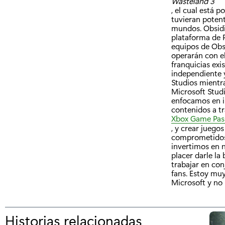
Wasteland 3
, el cual está 
tuvieran potent
mundos. Obsidi
plataforma de P
equipos de Obs
operarán con el
franquicias ex
independiente y
Studios mientra
Microsoft Studi
enfocamos en i
contenidos a t
Xbox Game Pas
, y crear juego
comprometidos 
invertimos en 
placer darle la
trabajar en co
fans. Estoy mu
Microsoft y no 
Historias relacionadas
p