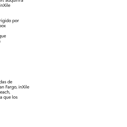
inXile
irigido por
box
que
n
das de
an Fargo, inXile
each,
a que los