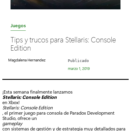
C
Juegos
a
Tips y trucos para Stellaris: Console
t
Edition
e
g
Magdalena Hernandez
Publicado
o
marzo 1, 2019
r
í
a
¡Esta semana finalmente lanzamos
:
Stellaris: Console Edition
en Xbox!
Stellaris: Console Edition
, el primer juego para consola de Paradox Development
Studio, ofrece un
gameplay
con sistemas de gestión y de estrategia muy detallados para