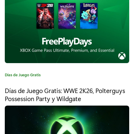
í
o
a
s
:
p
a
r
a
S
C
Días de Juego Gratis
a
t
t
Días de Juego Gratis: WWE 2K26, Polterguys
e
e
Possession Party y Wildgate
g
l
o
r
l
í
a
a
: