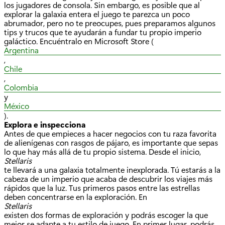
los jugadores de consola. Sin embargo, es posible que al
explorar la galaxia entera el juego te parezca un poco
abrumador, pero no te preocupes, pues preparamos algunos
tips y trucos que te ayudarán a fundar tu propio imperio
galáctico. Encuéntralo en Microsoft Store (
Argentina
,
Chile
,
Colombia
y
México
).
Explora e inspecciona
Antes de que empieces a hacer negocios con tu raza favorita
de alienígenas con rasgos de pájaro, es importante que sepas
lo que hay más allá de tu propio sistema. Desde el inicio,
Stellaris
te llevará a una galaxia totalmente inexplorada. Tú estarás a la
cabeza de un imperio que acaba de descubrir los viajes más
rápidos que la luz. Tus primeros pasos entre las estrellas
deben concentrarse en la exploración. En
Stellaris
existen dos formas de exploración y podrás escoger la que
mejor se adapte a tu estilo de juego. En primer lugar, podrás