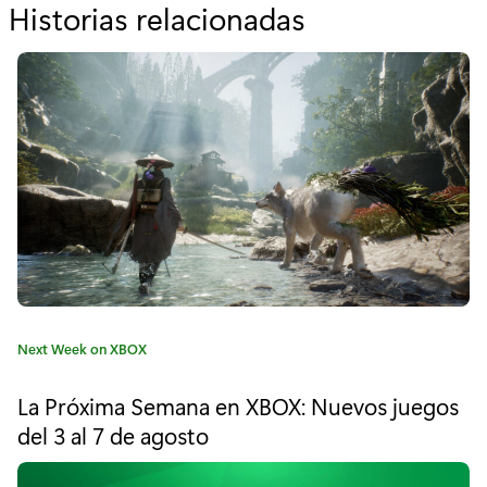
Historias relacionadas
p
o
r
"
T
i
p
s
y
C
Next Week on XBOX
t
a
t
r
La Próxima Semana en XBOX: Nuevos juegos
e
del 3 al 7 de agosto
u
g
o
c
r