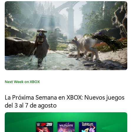
o
r
"
¡
C
r
e
a
C
Next Week on XBOX
l
a
t
a
La Próxima Semana en XBOX: Nuevos juegos
e
del 3 al 7 de agosto
e
g
o
x
r
í
p
a