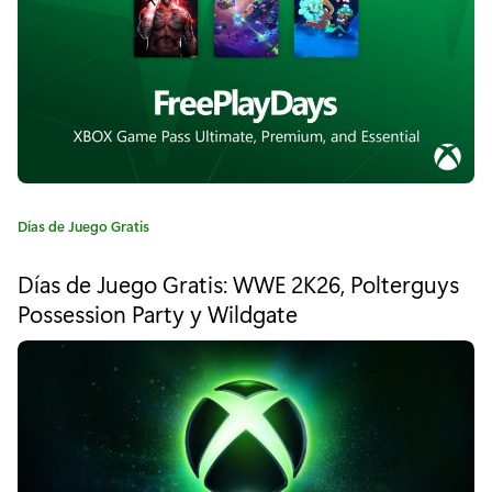
e
:
r
i
e
n
c
C
Días de Juego Gratis
a
i
t
Días de Juego Gratis: WWE 2K26, Polterguys
e
a
Possession Party y Wildgate
g
d
o
r
e
í
a
c
:
o