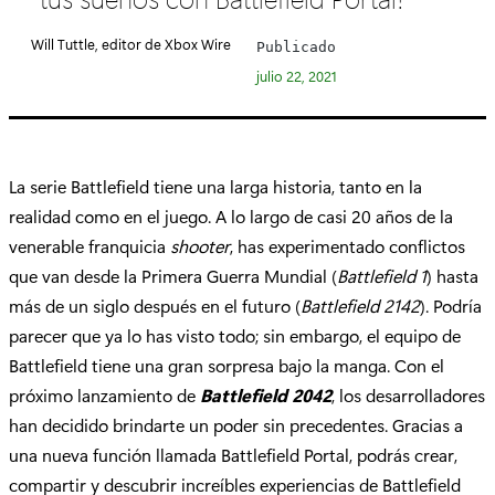
e
g
Will Tuttle, editor de Xbox Wire
Publicado
o
julio 22, 2021
r
í
a
:
La serie Battlefield tiene una larga historia, tanto en la
realidad como en el juego. A lo largo de casi 20 años de la
venerable franquicia
shooter
, has experimentado conflictos
que van desde la Primera Guerra Mundial (
Battlefield 1
) hasta
más de un siglo después en el futuro (
Battlefield 2142
). Podría
parecer que ya lo has visto todo; sin embargo, el equipo de
Battlefield tiene una gran sorpresa bajo la manga. Con el
próximo lanzamiento de
Battlefield 2042
, los desarrolladores
han decidido brindarte un poder sin precedentes. Gracias a
una nueva función llamada Battlefield Portal, podrás crear,
compartir y descubrir increíbles experiencias de Battlefield