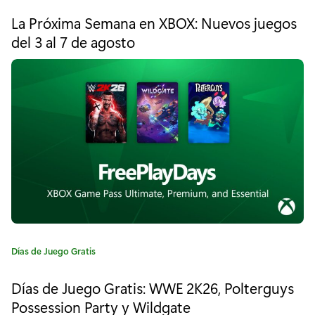
a
t
d
La Próxima Semana en XBOX: Nuevos juegos
e
del 3 al 7 de agosto
e
g
o
s
r
í
d
a
e
:
G
a
m
e
s
C
Días de Juego Gratis
a
w
t
Días de Juego Gratis: WWE 2K26, Polterguys
e
i
Possession Party y Wildgate
g