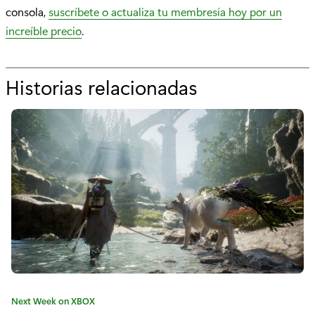
consola,
suscríbete o actualiza tu membresía hoy por un
increíble precio
.
Historias relacionadas
p
o
r
"
N
o
v
e
d
C
Next Week on XBOX
a