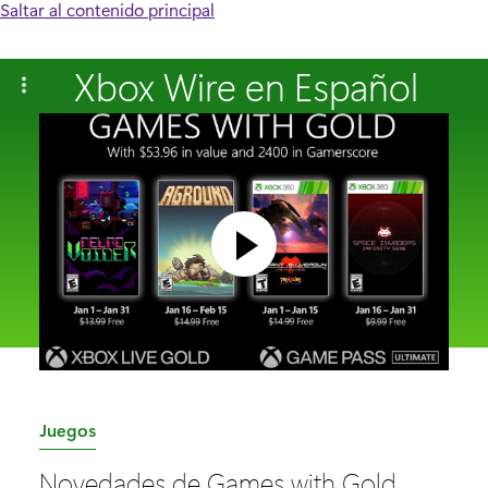
Saltar al contenido principal
Xbox Wire en Español
C
Juegos
a
Novedades de Games with Gold