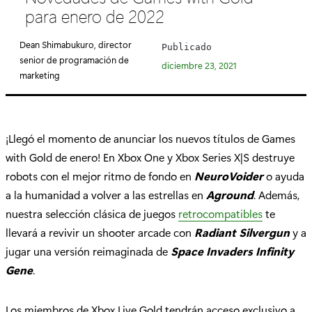
t
para enero de 2022
e
g
Dean Shimabukuro, director
Publicado
o
senior de programación de
diciembre 23, 2021
r
marketing
í
a
:
¡Llegó el momento de anunciar los nuevos títulos de Games
with Gold de enero! En Xbox One y Xbox Series X|S destruye
robots con el mejor ritmo de fondo en
NeuroVoider
o ayuda
a la humanidad a volver a las estrellas en
Aground
. Además,
nuestra selección clásica de juegos
retrocompatibles
te
llevará a revivir un shooter arcade con
Radiant Silvergun
y a
jugar una versión reimaginada de
Space Invaders Infinity
Gene
.
Los miembros de Xbox Live Gold tendrán acceso exclusivo a