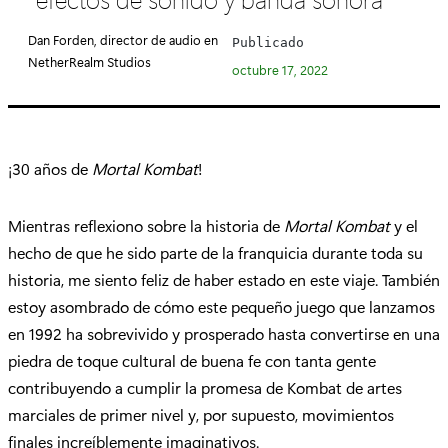
e
g
Dan Forden, director de audio en
Publicado
o
NetherRealm Studios
octubre 17, 2022
r
í
a
:
¡30 años de
Mortal Kombat
!
Mientras reflexiono sobre la historia de
Mortal Kombat
y el
hecho de que he sido parte de la franquicia durante toda su
historia, me siento feliz de haber estado en este viaje. También
estoy asombrado de cómo este pequeño juego que lanzamos
en 1992 ha sobrevivido y prosperado hasta convertirse en una
piedra de toque cultural de buena fe con tanta gente
contribuyendo a cumplir la promesa de Kombat de artes
marciales de primer nivel y, por supuesto, movimientos
finales increíblemente imaginativos.