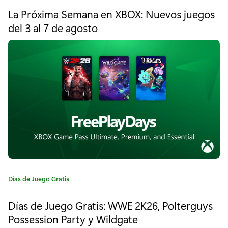
t
d
La Próxima Semana en XBOX: Nuevos juegos
e
del 3 al 7 de agosto
e
g
o
M
r
í
o
a
r
:
t
a
l
K
o
C
Días de Juego Gratis
a
m
t
Días de Juego Gratis: WWE 2K26, Polterguys
e
b
Possession Party y Wildgate
g