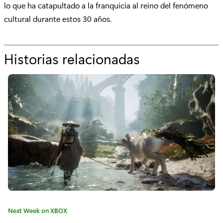
lo que ha catapultado a la franquicia al reino del fenómeno
cultural durante estos 30 años.
Historias relacionadas
p
o
r
"
3
0
a
ñ
o
C
Next Week on XBOX
s
a