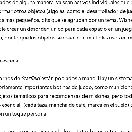
ados de alguna manera, ya sean activos individuales que
ormar otros objetos (algo así como el desarrollador de ju
os más pequeños, bits que se agrupan por un tema. Wisne
ble crear un desorden único para cada espacio en un jue
d
, por lo que los objetos se crean con múltiples usos en 
a escena
tornos de
Starfield
están poblados a mano. Hay un sistem
toriamente importantes botines de juego, como municion
bjetos temáticos para recompensas de misiones, pero tod
 esencial" (cada taza, mancha de café, marca en el suelo)
on un toque personal.
l escenario es mejor cuando los artistas hacen el trabajo y