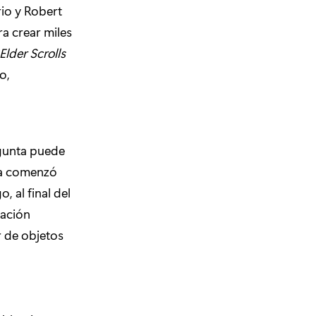
rio y Robert
ra crear miles
Elder Scrolls
o,
egunta puede
sda comenzó
, al final del
mación
r de objetos