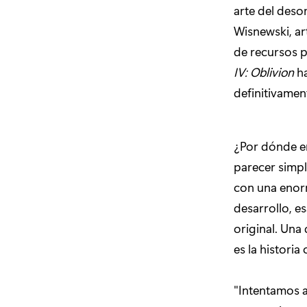
arte del deso
Wisnewski, art
de recursos p
IV: Oblivion
h
definitivament
¿Por dónde em
parecer simpl
con una enor
desarrollo, e
original. Una
es la historia
"Intentamos a