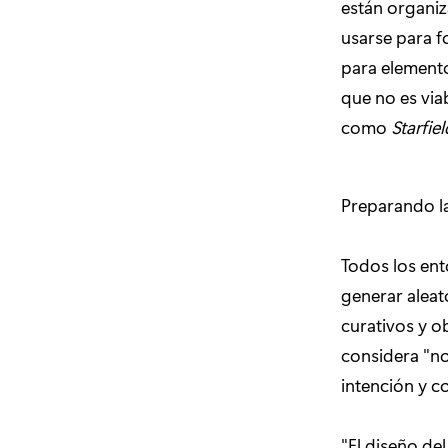
están organiz
usarse para f
para element
que no es via
como
Starfiel
Preparando l
Todos los en
generar alea
curativos y o
considera "no
intención y c
"El diseño de