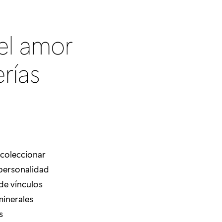
del amor
rías
 coleccionar
 personalidad
 de vínculos
minerales
s