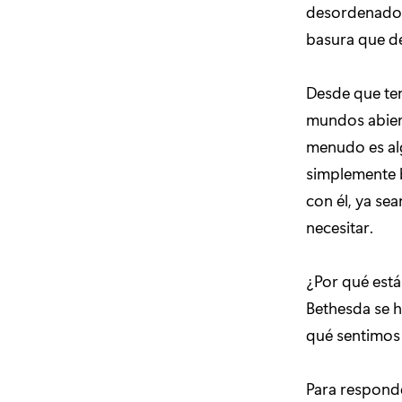
desordenado
basura que d
Desde que te
mundos abiert
menudo es alg
simplemente b
con él, ya se
necesitar.
¿Por qué est
Bethesda se h
qué sentimos 
Para responde