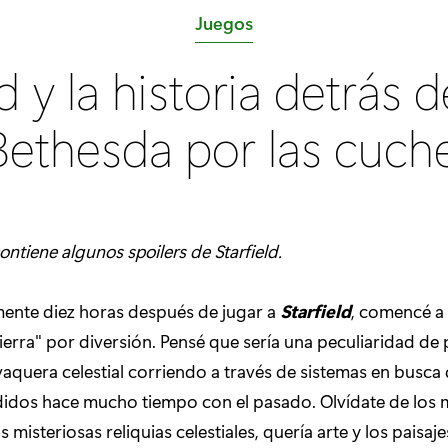
C
Juegos
a
ld y la historia detrás 
t
e
Bethesda por las cuche
g
o
r
í
contiene algunos spoilers de Starfield.
a
:
nte diez horas después de jugar a
Starfield
, comencé a
 Tierra" por diversión. Pensé que sería una peculiaridad de
 vaquera celestial corriendo a través de sistemas en busca
rdidos hace mucho tiempo con el pasado. Olvídate de los 
s misteriosas reliquias celestiales, quería arte y los paisaje