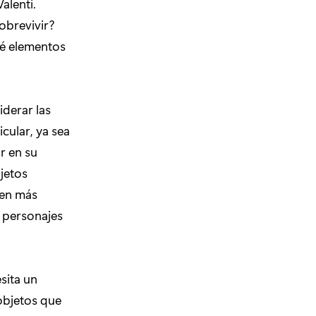
alenti.
obrevivir?
ué elementos
iderar las
cular, ya sea
r en su
jetos
gen más
 personajes
sita un
 objetos que