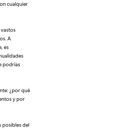
on cualquier
 vastos
os. A
, es
nualidades
e podrías
nte: ¿por qué
entos y por
 posibles del