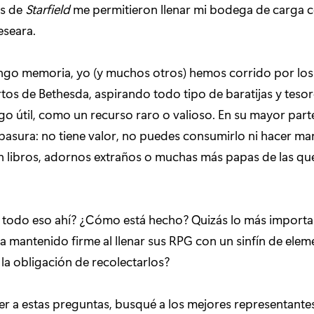
s de
Starfield
me permitieron llenar mi bodega de carga c
eseara.
ngo memoria, yo (y muchos otros) hemos corrido por los
os de Bethesda, aspirando todo tipo de baratijas y tesor
o útil, como un recurso raro o valioso. En su mayor parte
asura: no tiene valor, no puedes consumirlo ni hacer ma
an libros, adornos extraños o muchas más papas de las qu
á todo eso ahí? ¿Cómo está hecho? Quizás lo más importa
a mantenido firme al llenar sus RPG con un sinfín de elem
la obligación de recolectarlos?
r a estas preguntas, busqué a los mejores representantes