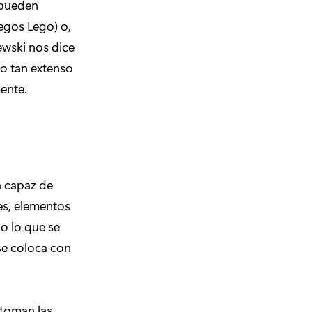
 pueden
egos Lego) o,
wski nos dice
go tan extenso
mente.
a capaz de
es, elementos
o lo que se
 se coloca con
 toman las