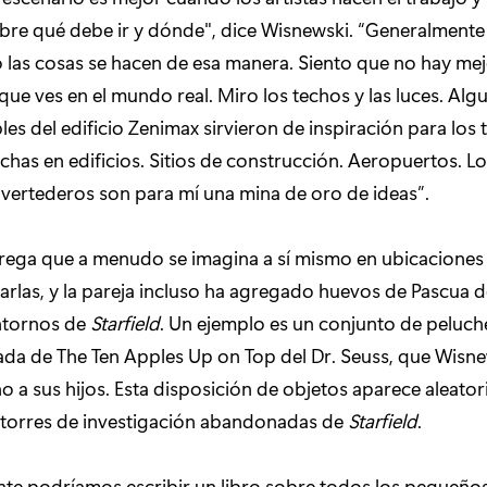
bre qué debe ir y dónde", dice Wisnewski. “Generalmente
las cosas se hacen de esa manera. Siento que no hay mej
que ves en el mundo real. Miro los techos y las luces. Alg
les del edificio Zenimax sirvieron de inspiración para los
chas en edificios. Sitios de construcción. Aeropuertos. L
os vertederos son para mí una mina de oro de ideas”.
rega que a menudo se imagina a sí mismo en ubicaciones
arlas, y la pareja incluso ha agregado huevos de Pascua d
entornos de
Starfield
. Un ejemplo es un conjunto de peluch
da de The Ten Apples Up on Top del Dr. Seuss, que Wisn
 a sus hijos. Esta disposición de objetos aparece aleato
 torres de investigación abandonadas de
Starfield
.
te podríamos escribir un libro sobre todos los pequeño