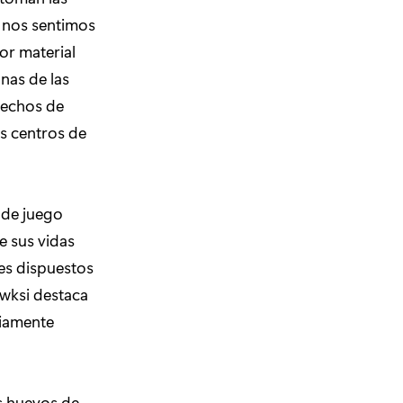
 nos sentimos
or material
unas de las
 techos de
os centros de
 de juego
e sus vidas
es dispuestos
ewksi destaca
riamente
s huevos de