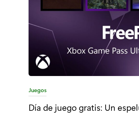
C
Juegos
a
Día de juego gratis: Un espe
t
e
g
o