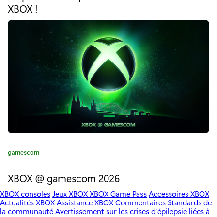
é
XBOX !
i
g
o
o
r
i
n
e
:
s
u
r
l
e
M
C
gamescom
a
i
t
XBOX @ gamescom 2026
é
c
XBOX consoles
Jeux XBOX
XBOX Game Pass
Accessoires XBOX
g
r
Actualités XBOX
Assistance XBOX
Commentaires
Standards de
o
la communauté
Avertissement sur les crises d’épilepsie liées à
r