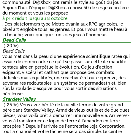
communauté ID@Xbox, ont remis le style au goût du jour.
Aujourd’hui, l’équipe ID@Xbox a choisi 50 de ses jeux préférés
du moment et vous les propose
à prix réduit jusqu’au 8 octobre
. Des plateformers type Metroidvania aux RPG agricoles, le
pixel art englobe tous les genres. Et pour vous mettre l’eau à
la bouche, voici quelques-uns des jeux à l’honneur.
Dead Cells
(-20 %)
Dead Cells
vous met dans la peau d’une expérience scientifique ratée qui
essaie de comprendre ce qu’il se passe sur cette île maudite
tentaculaire en perpétuelle évolution. Ce jeu d’action
exigeant, viscéral et cathartique propose des combats
difficiles mais équilibrés, une réactivité à toute épreuve, des
adversaires redoutables, un système de permadeath et, bien
sûr, la roulade d’esquive pour vous sortir des situations
périlleuses.
Stardew Valley
(-25 %) Vous avez hérité de la vieille ferme de votre grand-
père dans Stardew Valley. Armé de vieux outils et de quelques
pièces, vous voilà prêt à démarrer une nouvelle vie. Arriverez-
vous à transformer ce lopin de terre à l’abandon en terre
prospère ? Depuis l’arrivée de l’entreprise Joja Corporation,
tout a changé et votre tâche ne sera pas simple. Le centre