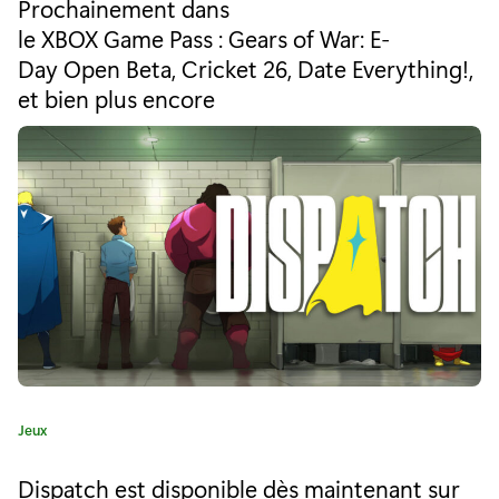
e
Prochainement dans
é
le XBOX Game Pass : Gears of War: E-
l
g
Day Open Beta, Cricket 26, Date Everything!,
o
A
r
et bien plus encore
i
r
e
t
:
e
n
p
r
o
m
C
Jeux
o
a
t
t
Dispatch est disponible dès maintenant sur