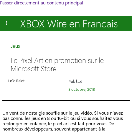
Passer directement au contenu principal
XBOX Wire en Francais
C
Jeux
a
Le Pixel Art en promotion sur le
t
Microsoft Store
é
g
Loïc Ralet
Publié
o
3 octobre, 2018
r
i
e
Un vent de nostalgie souffle sur le jeu vidéo. Si vous n’avez
:
pas connu les jeux en 8 ou 16-bit ou si vous souhaitez vous
replonger en enfance, le pixel art est fait pour vous. De
nombreux développeurs, souvent appartenant à la