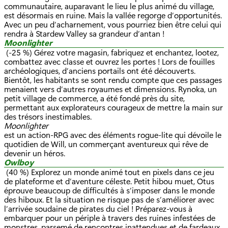
communautaire, auparavant le lieu le plus animé du village,
est désormais en ruine. Mais la vallée regorge d’opportunités.
Avec un peu d’acharnement, vous pourriez bien être celui qui
rendra à Stardew Valley sa grandeur d’antan !
Moonlighter
(-25 %) Gérez votre magasin, fabriquez et enchantez, lootez,
combattez avec classe et ouvrez les portes ! Lors de fouilles
archéologiques, d’anciens portails ont été découverts.
Bientôt, les habitants se sont rendu compte que ces passages
menaient vers d’autres royaumes et dimensions. Rynoka, un
petit village de commerce, a été fondé près du site,
permettant aux explorateurs courageux de mettre la main sur
des trésors inestimables.
Moonlighter
est un action-RPG avec des éléments rogue-lite qui dévoile le
quotidien de Will, un commerçant aventureux qui rêve de
devenir un héros.
Owlboy
(40 %) Explorez un monde animé tout en pixels dans ce jeu
de plateforme et d’aventure céleste. Petit hibou muet, Otus
éprouve beaucoup de difficultés à s’imposer dans le monde
des hiboux. Et la situation ne risque pas de s’améliorer avec
l’arrivée soudaine de pirates du ciel ! Préparez-vous à
embarquer pour un périple à travers des ruines infestées de
monstres, parsemé de rencontres inattendues et de fardeaux