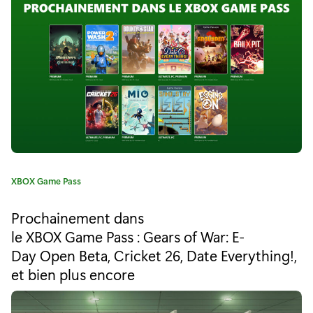
u
r
"
L
a
p
o
C
XBOX Game Pass
é
a
t
t
Prochainement dans
é
le XBOX Game Pass : Gears of War: E-
i
g
Day Open Beta, Cricket 26, Date Everything!,
o
q
r
et bien plus encore
i
u
e
: