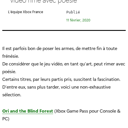
é
g
L'équipe Xbox France
Publié
o
11 février, 2020
r
i
e
:
Il est parfois bon de poser les armes, de mettre fin à toute
frénésie.
De considérer que le jeu vidéo, en tant qu’art, peut rimer avec
poésie.
Certains titres, par leurs partis pris, suscitent la fascination.
D’entre eux, sans plus tarder, voici une non-exhaustive
sélection.
Ori and the Blind Forest
(Xbox Game Pass pour Console &
PC)