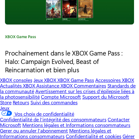
e
r
e
d
C
XBOX Game Pass
a
C
t
Prochainement dans le XBOX Game Pass :
é
o
Halo: Campaign Evolved, Beast of
g
Reincarnation et bien plus
l
o
r
l
XBOX consoles
Jeux XBOX
XBOX Game Pass
Accessoires XBOX
i
Actualités XBOX
Assistance XBOX
Commentaires
Standards de
e
e
la communauté
Avertissement sur les crises d’épilepsie liées à
:
la photosensibilité
Compte Microsoft
Support du Microsoft
c
Store
Retours
Suivi des commandes
Jeux
t
Vos choix de confidentialité
Confidentialité de l’intégrité des consommateurs
Contacter
i
Microsoft
Mentions légales et Informations consommateurs
Gerer ou annuler l’abonnement
Mentions légales et
o
Informations consommateurs
Confidentialité et cookies
Gérer