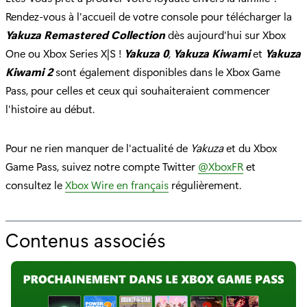
Rendez-vous à l'accueil de votre console pour télécharger la
Yakuza Remastered Collection
dès aujourd'hui sur Xbox
One ou Xbox Series X|S !
Yakuza 0
,
Yakuza Kiwami
et
Yakuza
Kiwami 2
sont également disponibles dans le Xbox Game
Pass, pour celles et ceux qui souhaiteraient commencer
l'histoire au début.
Pour ne rien manquer de l'actualité de
Yakuza
et du Xbox
Game Pass, suivez notre compte Twitter
@XboxFR
et
consultez le
Xbox Wire en français
régulièrement.
Contenus associés
p
o
u