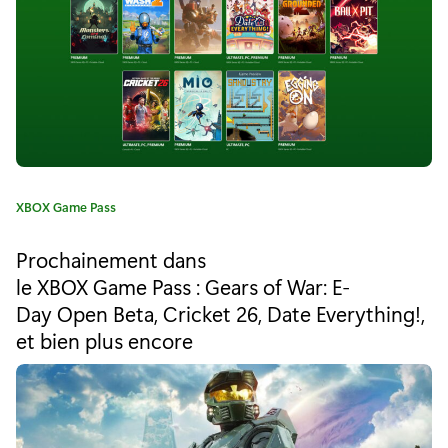
r
"
D
é
c
o
C
XBOX Game Pass
u
a
t
v
Prochainement dans
é
le XBOX Game Pass : Gears of War: E-
r
g
Day Open Beta, Cricket 26, Date Everything!,
o
e
r
et bien plus encore
i
z
e
l
:
a