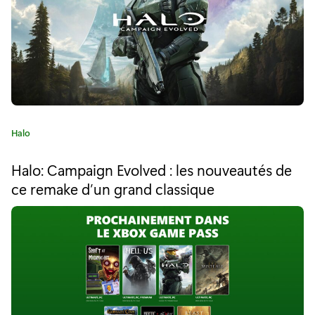
Y
a
k
u
z
C
Halo
a
a
t
R
Halo: Campaign Evolved : les nouveautés de
é
ce remake d’un grand classique
e
g
o
m
r
i
a
e
:
s
t