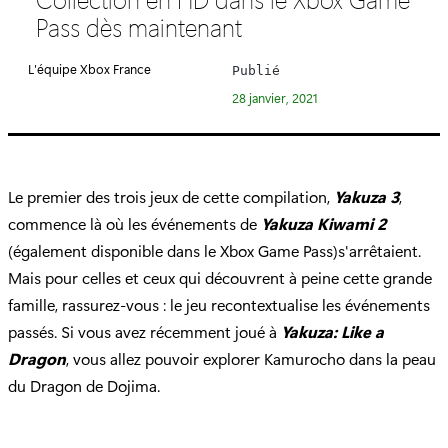
é
Pass dès maintenant
g
o
L'équipe Xbox France
Publié
r
28 janvier, 2021
i
e
:
Le premier des trois jeux de cette compilation,
Yakuza 3
,
commence là où les événements de
Yakuza Kiwami 2
(également disponible dans le Xbox Game Pass)s'arrêtaient.
Mais pour celles et ceux qui découvrent à peine cette grande
famille, rassurez-vous : le jeu recontextualise les événements
passés. Si vous avez récemment joué à
Yakuza: Like a
Dragon
, vous allez pouvoir explorer Kamurocho dans la peau
du Dragon de Dojima.