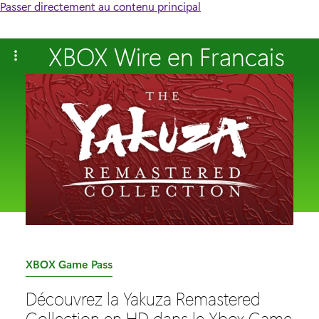
Passer directement au contenu principal
XBOX Wire en Francais
C
XBOX Game Pass
a
Découvrez la Yakuza Remastered
t
Collection en HD dans le Xbox Game