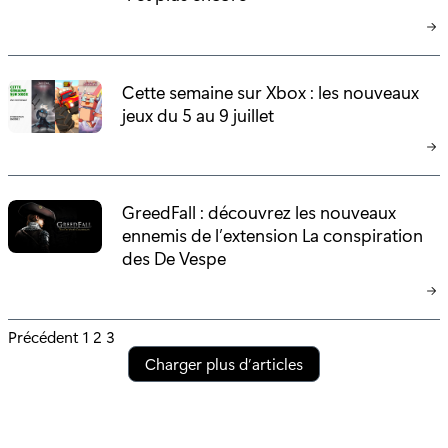
Cette semaine sur Xbox : les nouveaux
jeux du 5 au 9 juillet
GreedFall : découvrez les nouveaux
ennemis de l’extension La conspiration
des De Vespe
P
Précédent
1
2
3
Charger plus d’articles
o
s