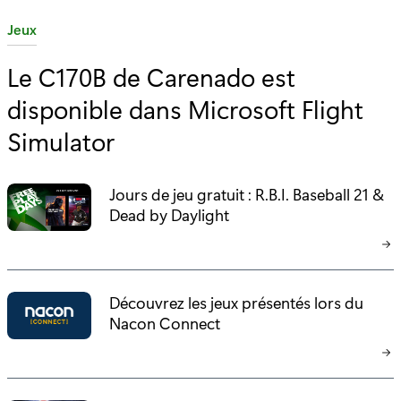
C
Jeux
a
Le C170B de Carenado est
t
disponible dans Microsoft Flight
é
g
Simulator
o
r
Jours de jeu gratuit : R.B.I. Baseball 21 &
i
Dead by Daylight
e
:
Découvrez les jeux présentés lors du
Nacon Connect