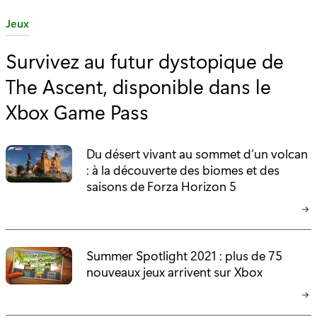
C
Jeux
a
Survivez au futur dystopique de
t
The Ascent, disponible dans le
é
g
Xbox Game Pass
o
r
Du désert vivant au sommet d’un volcan
i
: à la découverte des biomes et des
e
saisons de Forza Horizon 5
:
Summer Spotlight 2021 : plus de 75
nouveaux jeux arrivent sur Xbox