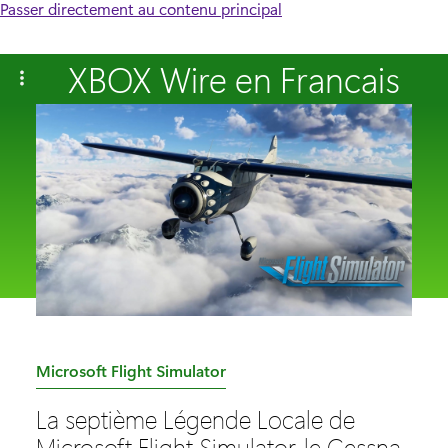
Passer directement au contenu principal
XBOX Wire en Francais
C
Microsoft Flight Simulator
a
La septième Légende Locale de
t
Microsoft Flight Simulator, le Cessna