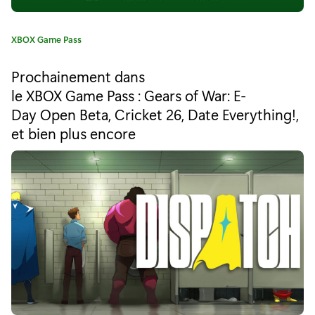
s
e
C
XBOX Game Pass
p
a
t
t
Prochainement dans
é
le XBOX Game Pass : Gears of War: E-
i
g
Day Open Beta, Cricket 26, Date Everything!,
o
è
r
et bien plus encore
i
m
e
e
:
L
é
g
e
n