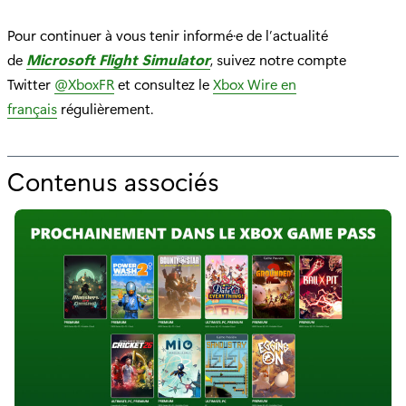
Pour continuer à vous tenir informé·e de l’actualité
de
Microsoft Flight Simulator
, suivez notre compte
Twitter
@XboxFR
et consultez le
Xbox Wire en
français
régulièrement.
Contenus associés
p
o
u
r
"
L
a