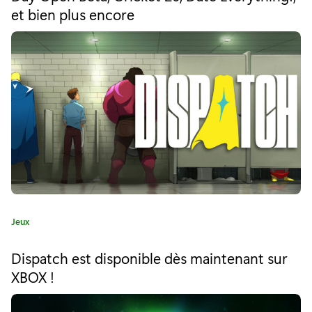
j
r
et bien plus encore
i
e
e
u
:
g
r
a
t
u
i
C
Jeux
t
a
t
:
Dispatch est disponible dès maintenant sur
é
XBOX !
B
g
o
l
r