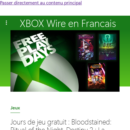
Passer directement au contenu principal
XBOX Wire en Francais
C
Jeux
a
Jours de jeu gratuit : Bloodstained:
t
Ritual of the Night, Destiny 2 : La