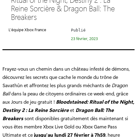
é
Reine Sorcière & Dragon Ball: The
g
Breakers
o
r
L'équipe Xbox France
Publié
i
23 février, 2023
e
:
Frayez-vous un chemin dans un château infesté de démons,
découvrez les secrets que cache le monde du trône de
Savathûn et affrontez les plus grands méchants de
Dragon
Ball
dans la peau de citoyens ordinaires ce week-end, grâce
aux Jours de jeu gratuit !
Bloodstained: Ritual of the Night,
Destiny 2 : La Reine Sorcière
et
Dragon Ball: The
Breakers
sont disponibles gratuitement dès maintenant si
vous êtes membre Xbox Live Gold ou Xbox Game Pass
Ultimate et ce
jusqu'au lundi 27 février à 7h59
, heure