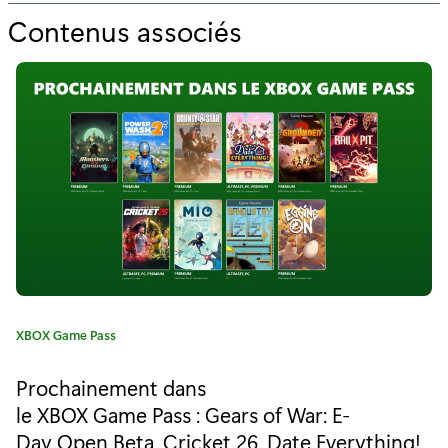
Contenus associés
p
o
u
r
"
J
o
u
r
C
XBOX Game Pass
s
a
t
d
Prochainement dans
é
le XBOX Game Pass : Gears of War: E-
e
g
Day Open Beta, Cricket 26, Date Everything!,
o