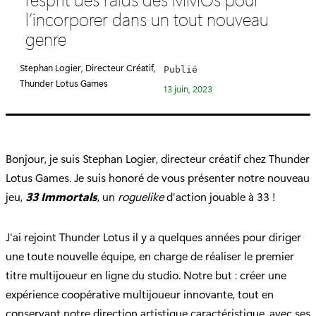
é
l’incorporer dans un tout nouveau
g
genre
o
r
Stephan Logier, Directeur Créatif,
Publié
i
Thunder Lotus Games
13 juin, 2023
e
:
Bonjour, je suis Stephan Logier, directeur créatif chez Thunder
Lotus Games. Je suis honoré de vous présenter notre nouveau
jeu,
33 Immortals
, un
roguelike
d'action jouable à 33 !
J'ai rejoint Thunder Lotus il y a quelques années pour diriger
une toute nouvelle équipe, en charge de réaliser le premier
titre multijoueur en ligne du studio. Notre but : créer une
expérience coopérative multijoueur innovante, tout en
conservant notre direction artistique caractéristique, avec ses