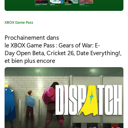
m
m
C
XBOX Game Pass
e
a
t
n
Prochainement dans
é
le XBOX Game Pass : Gears of War: E-
t
g
Day Open Beta, Cricket 26, Date Everything!,
o
3
r
et bien plus encore
i
3
e
I
:
m
m
o
r