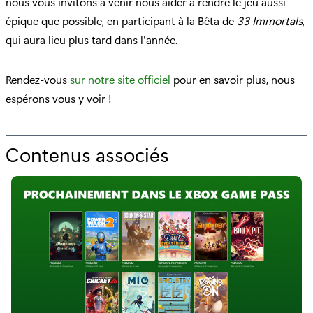
nous vous invitons à venir nous aider à rendre le jeu aussi
épique que possible, en participant à la Bêta de
33 Immortals
,
qui aura lieu plus tard dans l'année.
Rendez-vous
sur notre site officiel
pour en savoir plus, nous
espérons vous y voir !
Contenus associés
p
o
u
r
"
C
o