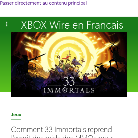
Passer directement au contenu principal
XBOX Wire en Francais
C
Jeux
a
Comment 33 Immortals reprend
t
l’esprit des raids des MMOs pour