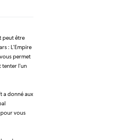
t peut être
rs : L'Empire
s vous permet
 tenter l'un
t a donné aux
pal
à pour vous