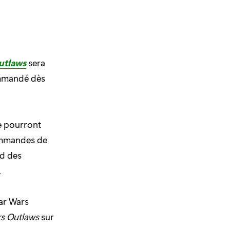
utlaws
sera
commandé dès
te pourront
commandes de
nd des
.
ar Wars
rs Outlaws
sur