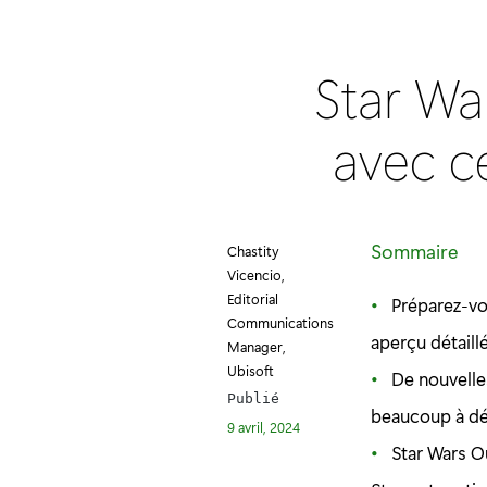
Star Wa
avec c
Sommaire
Chastity
Vicencio,
Editorial
Préparez-vou
Communications
aperçu détail
Manager,
Ubisoft
De nouvelles
Publié
beaucoup à dé
9 avril, 2024
Star Wars O