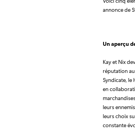
Voici cinq él
annonce de S
Un aperçu de
Kay et Nix de
réputation au
Syndicate, le
en collaborat
marchandises d
leurs ennemis
leurs choix su
constante évol