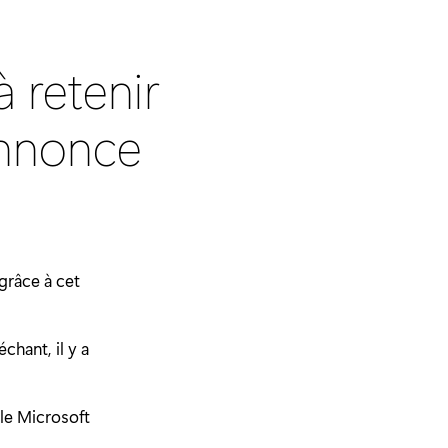
 retenir
annonce
 grâce à cet
chant, il y a
le Microsoft