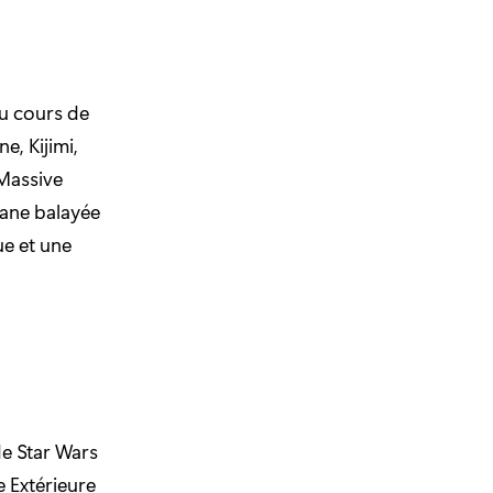
au cours de
e, Kijimi,
 Massive
vane balayée
ue et une
de Star Wars
e Extérieure