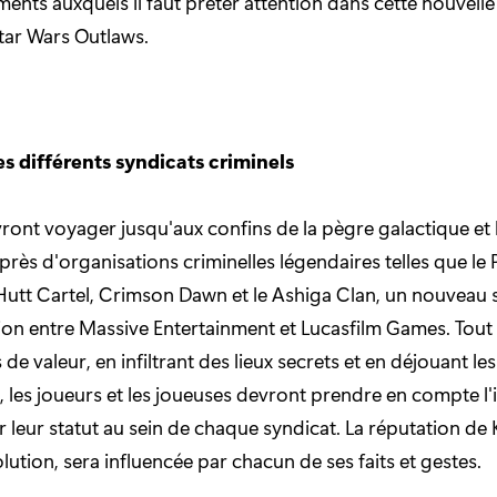
éments auxquels il faut prêter attention dans cette nouvell
tar Wars Outlaws.
s différents syndicats criminels
vront voyager jusqu'aux confins de la pègre galactique et b
près d'organisations criminelles légendaires telles que le
 Hutt Cartel, Crimson Dawn et le Ashiga Clan, un nouveau 
ion entre Massive Entertainment et Lucasfilm Games. Tout
e valeur, en infiltrant des lieux secrets et en déjouant le
, les joueurs et les joueuses devront prendre en compte l
r leur statut au sein de chaque syndicat. La réputation de 
ution, sera influencée par chacun de ses faits et gestes.