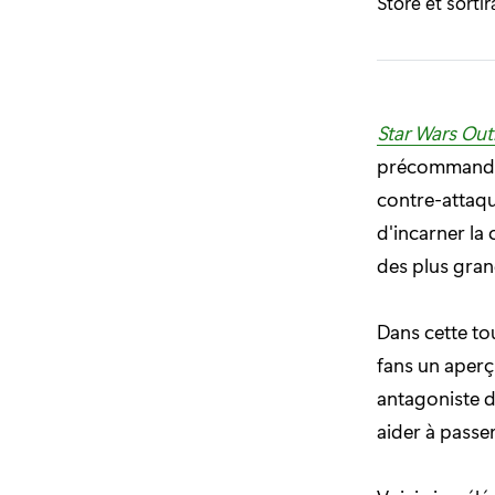
Store et sortir
Star Wars Out
précommandé d
contre-attaqu
d'incarner la 
des plus gran
Dans cette to
fans un aperçu
antagoniste d
aider à passer