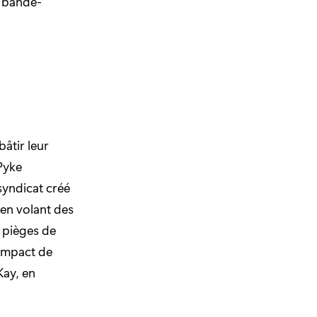
e bande-
âtir leur
 Pyke
syndicat créé
 en volant des
s pièges de
'impact de
Kay, en