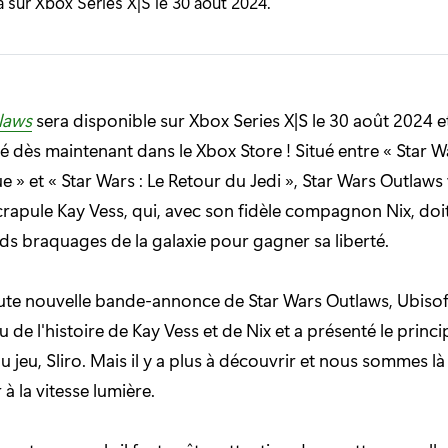
a sur Xbox Series X|S le 30 août 2024.
laws
sera disponible sur Xbox Series X|S le 30 août 2024 e
ès maintenant dans le Xbox Store ! Situé entre « Star Wa
e » et « Star Wars : Le Retour du Jedi », Star Wars Outlaw
crapule Kay Vess, qui, avec son fidèle compagnon Nix, doit
ds braquages de la galaxie pour gagner sa liberté.
ute nouvelle bande-annonce de Star Wars Outlaws, Ubisof
 de l'histoire de Kay Vess et de Nix et a présenté le princi
u jeu, Sliro. Mais il y a plus à découvrir et nous sommes l
 à la vitesse lumière.