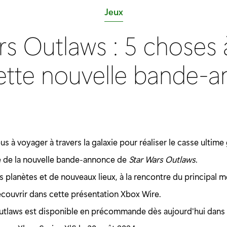
C
Jeux
a
rs Outlaws : 5 choses à
t
é
ette nouvelle bande-
g
o
r
i
e
s à voyager à travers la galaxie pour réaliser le casse ultime
:
lé de la nouvelle bande-annonce de
Star Wars Outlaws
.
 planètes et de nouveaux lieux, à la rencontre du principal mé
couvrir dans cette présentation Xbox Wire.
utlaws est disponible en précommande dès aujourd'hui dans 