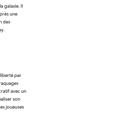
a galaxie. Il
Après une
un des
ay.
liberté par
 braquages
cratif avec un
éaliser son
 les joueuses