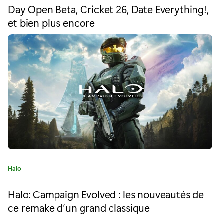
i
Day Open Beta, Cricket 26, Date Everything!,
o
n
r
et bien plus encore
i
e
e
m
:
e
n
t
d
a
n
C
Halo
s
a
t
l
Halo: Campaign Evolved : les nouveautés de
é
ce remake d’un grand classique
e
g
o