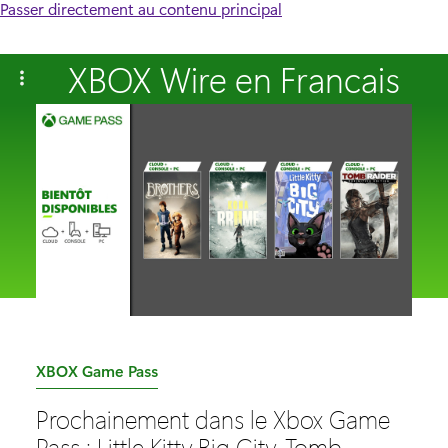
Passer directement au contenu principal
XBOX Wire en Francais
C
XBOX Game Pass
a
Prochainement dans le Xbox Game
t
Pass : Little Kitty Big City, Tomb