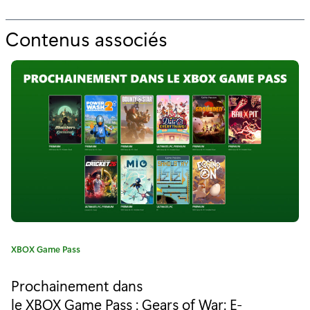
Contenus associés
p
o
u
r
"
P
r
o
c
C
XBOX Game Pass
h
a
t
a
Prochainement dans
é
le XBOX Game Pass : Gears of War: E-
g