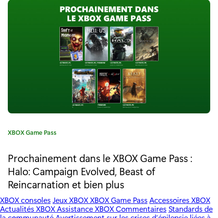
X
r
i
b
e
:
o
x
G
a
m
e
C
XBOX Game Pass
a
P
t
Prochainement dans le XBOX Game Pass :
é
a
Halo: Campaign Evolved, Beast of
g
Reincarnation et bien plus
s
o
r
s
XBOX consoles
Jeux XBOX
XBOX Game Pass
Accessoires XBOX
i
Actualités XBOX
Assistance XBOX
Commentaires
Standards de
e
la communauté
Avertissement sur les crises d’épilepsie liées à