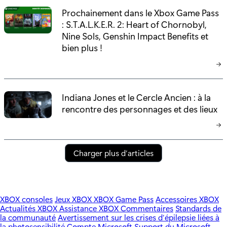
Prochainement dans le Xbox Game Pass
: S.T.A.L.K.E.R. 2: Heart of Chornobyl,
Nine Sols, Genshin Impact Benefits et
bien plus !
Indiana Jones et le Cercle Ancien : à la
rencontre des personnages et des lieux
Charger plus d’articles
XBOX consoles
Jeux XBOX
XBOX Game Pass
Accessoires XBOX
Actualités XBOX
Assistance XBOX
Commentaires
Standards de
la communauté
Avertissement sur les crises d’épilepsie liées à
la photosensibilité
Compte Microsoft
Support du Microsoft