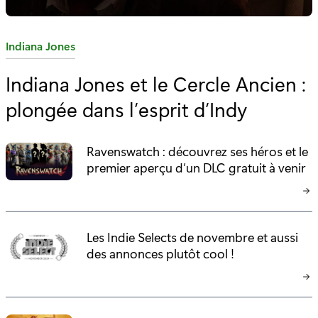
C
Indiana Jones
a
Indiana Jones et le Cercle Ancien :
t
plongée dans l’esprit d’Indy
é
g
o
Ravenswatch : découvrez ses héros et le
r
premier aperçu d’un DLC gratuit à venir
i
e
:
Les Indie Selects de novembre et aussi
des annonces plutôt cool !