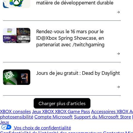
matière de développement durable
Rendez-vous le 16 mars pour le
ID@Xbox Spring Showcase, en
partenariat avec /twitchgaming
Jours de jeu gratuit : Dead by Daylight
Charger plus d’articles
XBOX consoles
Jeux XBOX
XBOX Game Pass
Accessoires XBOX
A
photosensibilité
Compte Microsoft
Support du Microsoft Store
Jeux
Vos choix de confidentialité
Confidentialité de l’intégrité des consommateurs
Contacter Mic