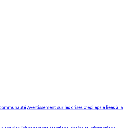
a communauté
Avertissement sur les crises d’épilepsie liées à la
ou annuler l’abonnement
Mentions légales et Informations