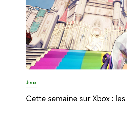
C
Jeux
a
Cette semaine sur Xbox : les
t
é
g
o