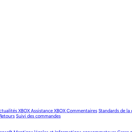
ctualités XBOX
Assistance XBOX
Commentaires
Standards de l
Retours
Suivi des commandes
rosoft
Mentions légales et Informations consommateurs
Gerer 