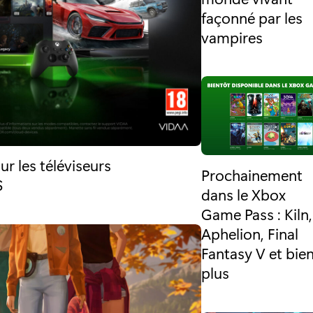
façonné par les
vampires
r les téléviseurs
Prochainement
S
dans le Xbox
Game Pass : Kiln,
Aphelion, Final
Fantasy V et bie
plus