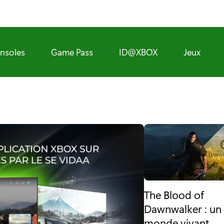
nsoles
Game Pass
ID@XBOX
Jeux
The Blood of
Dawnwalker : un
monde vivant