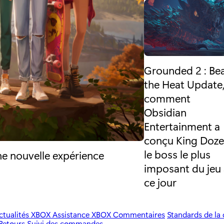
Grounded 2 : Be
the Heat Update
comment
Obsidian
Entertainment a
conçu King Doze
le boss le plus
ne nouvelle expérience
imposant du jeu
ce jour
ctualités XBOX
Assistance XBOX
Commentaires
Standards de l
Retours
Suivi des commandes