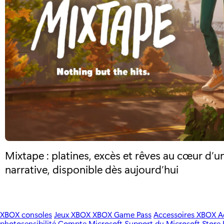
Mixtape : platines, excès et rêves au cœur d’u
narrative, disponible dès aujourd’hui
XBOX consoles
Jeux XBOX
XBOX Game Pass
Accessoires XBOX
A
photosensibilité
Compte Microsoft
Support du Microsoft Store