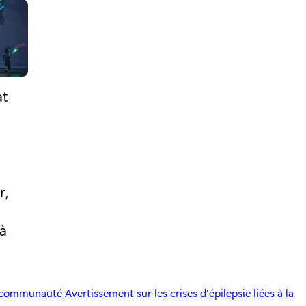
at
,
r,
 à
a communauté
Avertissement sur les crises d’épilepsie liées à la