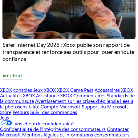
Safer Internet Day 2026 : Xbox publie son rapport de
transparence et renforce ses outils pour jouer en toute
confiance
Voir tout
XBOX consoles
Jeux XBOX
XBOX Game Pass
Accessoires XBOX
Actualités XBOX
Assistance XBOX
Commentaires
Standards de
la communauté
Avertissement sur les crises d’épilepsie liées à
la photosensibilité
Compte Microsoft
Support du Microsoft
Store
Retours
Suivi des commandes
Jeux
Vos choix de confidentialité
Confidentialité de l’intégrité des consommateurs
Contacter
Microsoft
Mentions légales et Informations consommateurs