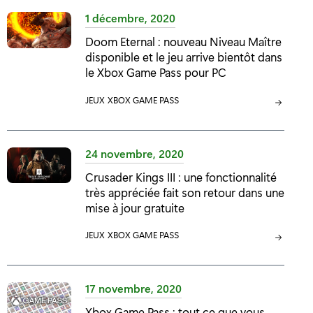
É
É
1 décembre, 2020
G
G
Doom Eternal : nouveau Niveau Maître
O
O
disponible et le jeu arrive bientôt dans
R
R
le Xbox Game Pass pour PC
I
I
E
E
C
JEUX
C
XBOX GAME PASS
:
:
A
A
T
T
É
É
24 novembre, 2020
G
G
Crusader Kings III : une fonctionnalité
O
O
très appréciée fait son retour dans une
R
R
mise à jour gratuite
I
I
E
E
C
JEUX
C
XBOX GAME PASS
:
:
A
A
T
T
É
É
17 novembre, 2020
G
G
Xbox Game Pass : tout ce que vous
O
O