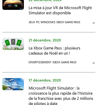
G
La mise à jour VR de Microsoft Flight
O
Simulator est disponible
R
I
C
JEUX
C
PC WINDOWS
C
XBOX GAME PASS
E
A
A
A
:
T
T
T
É
É
É
21 décembre, 2020
G
G
G
Le Xbox Game Pass : plusieurs
O
O
O
cadeaux de Noël en un !
R
R
R
I
I
I
C
DIVERTISSEMENT
C
XBOX GAME PASS
E
E
E
A
A
:
:
:
T
T
É
É
17 décembre, 2020
G
G
Microsoft Flight Simulator : la
O
O
croissance la plus rapide de l’histoire
R
R
de la franchise avec plus de 2 millions
I
I
de pilotes à date
E
E