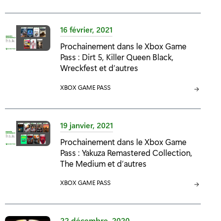
A
A
A
T
T
T
É
É
É
16 février, 2021
G
G
G
Prochainement dans le Xbox Game
O
O
O
Pass : Dirt 5, Killer Queen Black,
R
R
R
Wreckfest et d’autres
I
I
I
E
E
E
C
XBOX GAME PASS
:
:
:
A
T
É
19 janvier, 2021
G
Prochainement dans le Xbox Game
O
Pass : Yakuza Remastered Collection,
R
The Medium et d’autres
I
E
C
XBOX GAME PASS
:
A
T
É
22 décembre, 2020