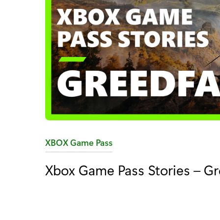
C
XBOX Game Pass
a
Xbox Game Pass Stories – Gr
t
é
g
o