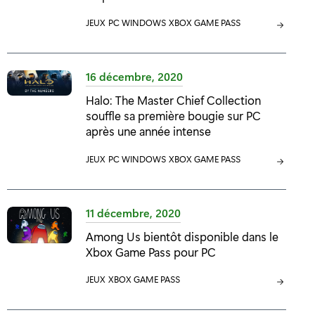
:
:
C
JEUX
C
PC WINDOWS
C
XBOX GAME PASS
A
A
A
T
T
T
É
É
É
16 décembre, 2020
G
G
G
Halo: The Master Chief Collection
O
O
O
souffle sa première bougie sur PC
R
R
R
après une année intense
I
I
I
E
E
E
C
JEUX
C
PC WINDOWS
C
XBOX GAME PASS
:
:
:
A
A
A
T
T
T
É
É
É
11 décembre, 2020
G
G
G
Among Us bientôt disponible dans le
O
O
O
Xbox Game Pass pour PC
R
R
R
I
I
I
C
JEUX
C
XBOX GAME PASS
E
E
E
A
A
:
:
:
T
T