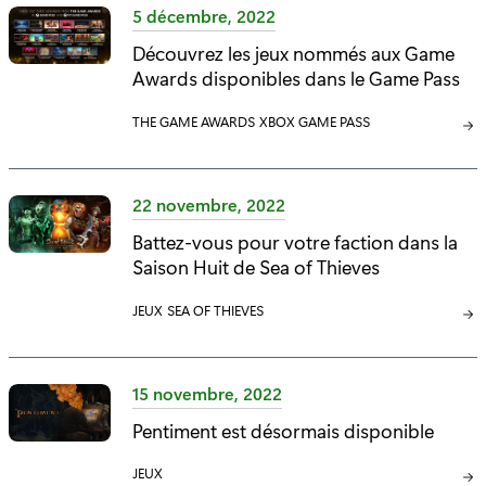
É
5 décembre, 2022
G
Découvrez les jeux nommés aux Game
O
Awards disponibles dans le Game Pass
R
I
C
THE GAME AWARDS
C
XBOX GAME PASS
E
A
A
:
T
T
É
É
22 novembre, 2022
G
G
Battez-vous pour votre faction dans la
O
O
Saison Huit de Sea of Thieves
R
R
I
I
C
JEUX
C
SEA OF THIEVES
E
E
A
A
:
:
T
T
É
É
15 novembre, 2022
G
G
Pentiment est désormais disponible
O
O
R
R
C
JEUX
I
I