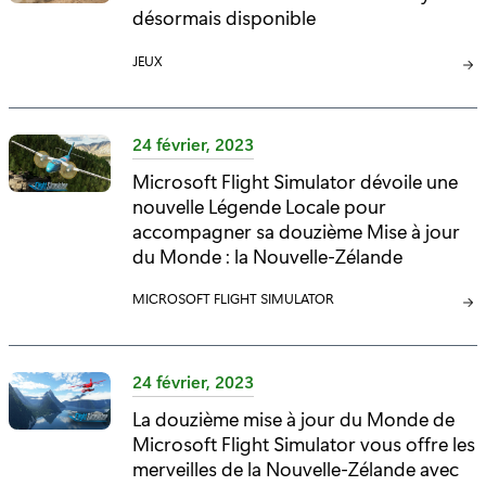
désormais disponible
R
R
I
I
C
JEUX
E
E
A
:
:
T
É
24 février, 2023
G
Microsoft Flight Simulator dévoile une
O
nouvelle Légende Locale pour
R
I
accompagner sa douzième Mise à jour
E
du Monde : la Nouvelle-Zélande
:
C
MICROSOFT FLIGHT SIMULATOR
A
T
É
24 février, 2023
G
La douzième mise à jour du Monde de
O
Microsoft Flight Simulator vous offre les
R
I
merveilles de la Nouvelle-Zélande avec