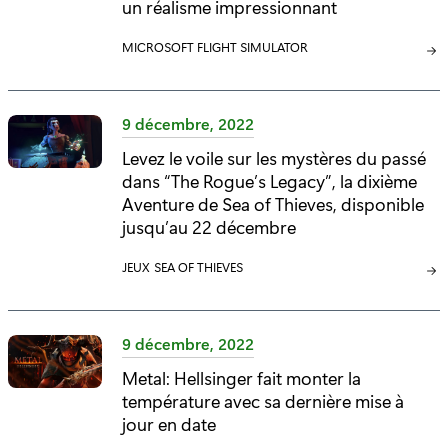
E
un réalisme impressionnant
:
C
MICROSOFT FLIGHT SIMULATOR
A
T
É
9 décembre, 2022
G
Levez le voile sur les mystères du passé
O
dans “The Rogue’s Legacy”, la dixième
R
I
Aventure de Sea of Thieves, disponible
E
jusqu’au 22 décembre
:
C
JEUX
C
SEA OF THIEVES
A
A
T
T
É
É
9 décembre, 2022
G
G
Metal: Hellsinger fait monter la
O
O
température avec sa dernière mise à
R
R
I
jour en date
I
E
E