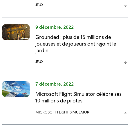
C
JEUX
:
:
A
T
É
9 décembre, 2022
G
Grounded : plus de 15 millions de
O
joueuses et de joueurs ont rejoint le
R
I
jardin
E
C
JEUX
:
A
T
É
7 décembre, 2022
G
Microsoft Flight Simulator célèbre ses
O
10 millions de pilotes
R
I
C
MICROSOFT FLIGHT SIMULATOR
E
A
:
T