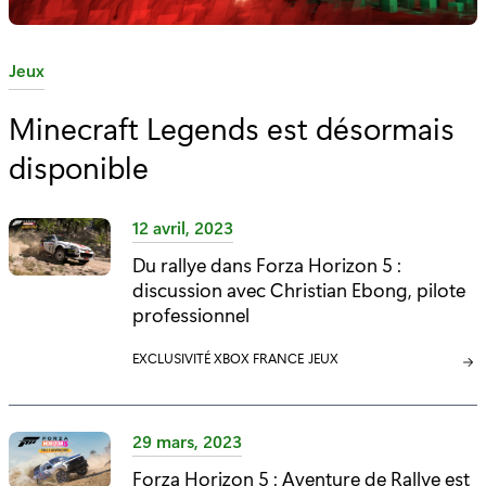
C
Jeux
a
Minecraft Legends est désormais
t
disponible
é
g
o
12 avril, 2023
r
Du rallye dans Forza Horizon 5 :
i
discussion avec Christian Ebong, pilote
e
professionnel
:
C
EXCLUSIVITÉ XBOX FRANCE
C
JEUX
A
A
T
T
É
É
29 mars, 2023
G
G
Forza Horizon 5 : Aventure de Rallye est
O
O