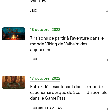
Windows
E
C
JEUX
:
A
T
É
18 octobre, 2022
G
7 raisons de partir à l’aventure dans le
O
monde Viking de Valheim dès
R
I
aujourd’hui
E
C
JEUX
:
A
T
É
17 octobre, 2022
G
Entrez dès maintenant dans le monde
O
cauchemardesque de Scorn, disponible
R
I
dans le Game Pass
E
C
JEUX
C
XBOX GAME PASS
: