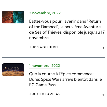
T
É
3 novembre, 2022
G
Battez-vous pour l’avenir dans “Return
O
of the Damned”, la neuvième Aventure
R
I
de Sea of Thieves, disponible jusqu’au 17
E
novembre !
:
C
JEUX
C
SEA OF THIEVES
A
A
T
T
É
É
1 novembre, 2022
G
G
Que la course à l’Epice commence :
O
O
Dune: Spice Wars arrive bientôt dans le
R
R
I
PC Game Pass
I
E
E
C
JEUX
C
XBOX GAME PASS
:
:
A
A
T
T