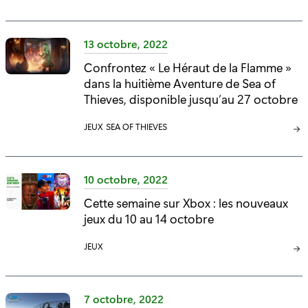
A
A
T
T
É
É
13 octobre, 2022
G
G
Confrontez « Le Héraut de la Flamme »
O
O
dans la huitième Aventure de Sea of
R
R
I
Thieves, disponible jusqu’au 27 octobre
I
E
E
C
JEUX
C
SEA OF THIEVES
:
:
A
A
T
T
É
É
10 octobre, 2022
G
G
Cette semaine sur Xbox : les nouveaux
O
O
jeux du 10 au 14 octobre
R
R
I
I
C
JEUX
E
E
A
:
:
T
É
7 octobre, 2022
G