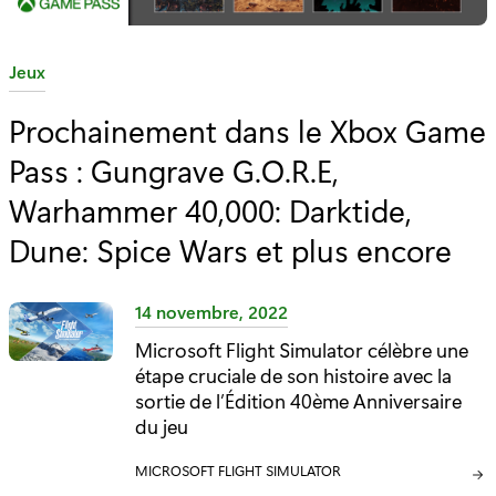
C
Jeux
a
Prochainement dans le Xbox Game
t
Pass : Gungrave G.O.R.E,
é
g
Warhammer 40,000: Darktide,
o
Dune: Spice Wars et plus encore
r
i
e
14 novembre, 2022
:
Microsoft Flight Simulator célèbre une
étape cruciale de son histoire avec la
sortie de l’Édition 40ème Anniversaire
du jeu
C
MICROSOFT FLIGHT SIMULATOR
A