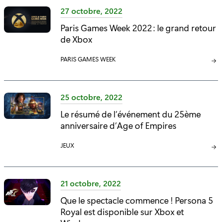
É
É
27 octobre, 2022
G
G
Paris Games Week 2022 : le grand retour
O
O
de Xbox
R
R
I
I
C
PARIS GAMES WEEK
E
E
A
:
:
T
É
25 octobre, 2022
G
Le résumé de l’événement du 25ème
O
anniversaire d’Age of Empires
R
I
C
JEUX
E
A
:
T
É
21 octobre, 2022
G
Que le spectacle commence ! Persona 5
O
Royal est disponible sur Xbox et
R
I