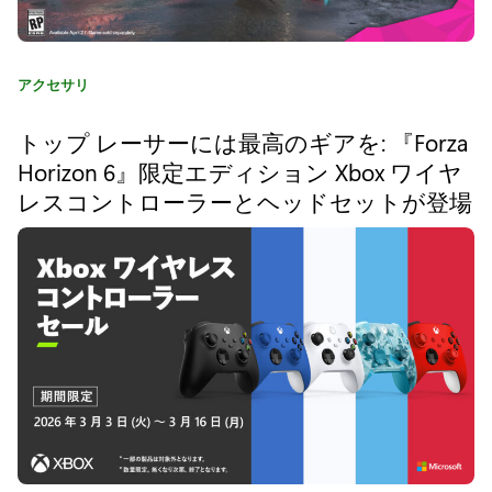
ー
ラ
カ
アクセサリ
ー
テ
対
ゴ
トップ レーサーには最高のギアを: 『Forza
リ
象
Horizon 6』限定エディション Xbox ワイヤ
:
レスコントローラーとヘッドセットが登場
製
品
2
0
%
オ
フ