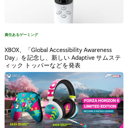
b
o
x
カ
責任あるゲーミング
ワ
テ
ゴ
イ
XBOX、「Global Accessibility Awareness
リ
Day」を記念し、新しい Adaptive サムステ
ヤ
:
ィック トッパーなどを発表
レ
ス
コ
ン
ト
ロ