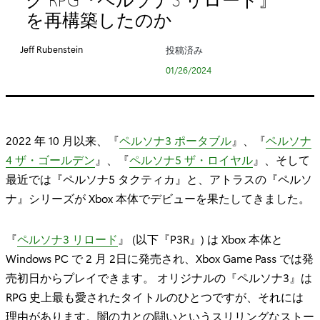
リ
を再構築したのか
:
Jeff Rubenstein
投稿済み
01/26/2024
2022 年 10 月以来、『
ペルソナ3 ポータブル
』、『
ペルソナ
4 ザ・ゴールデン
』、『
ペルソナ5 ザ・ロイヤル
』、そして
最近では『ペルソナ5 タクティカ』と、アトラスの『ペルソ
ナ』シリーズが Xbox 本体でデビューを果たしてきました。
『
ペルソナ3 リロード
』 (以下『P3R』) は Xbox 本体と
Windows PC で 2 月 2日に発売され、Xbox Game Pass では発
売初日からプレイできます。 オリジナルの『ペルソナ3』は
RPG 史上最も愛されたタイトルのひとつですが、それには
理由があります。闇の力との闘いというスリリングなストー