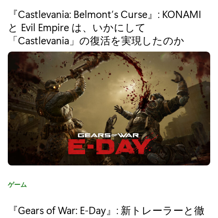
ゴ
い
『Castlevania: Belmont’s Curse』: KONAMI
リ
と Evil Empire は、いかにして
か
:
「Castlevania」の復活を実現したのか
に
し
て
ク
ラ
シ
ッ
ク
カ
ゲーム
R
テ
P
ゴ
『Gears of War: E-Day』: 新トレーラーと徹
リ