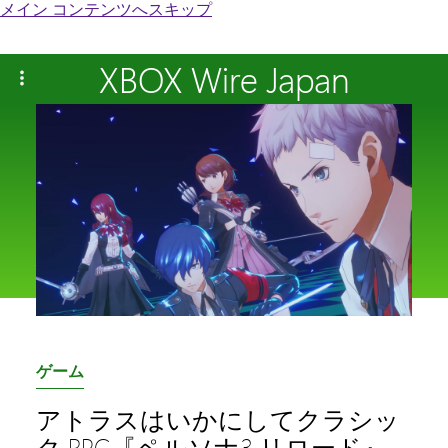
メイン コンテンツへスキップ
XBOX Wire Japan
カ
ゲーム
テ
アトラスはいかにしてクラシッ
ゴ
ク RPG『ペルソナ3 リロード』