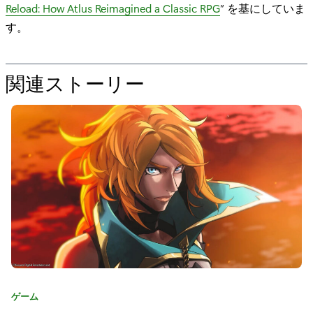
Reload: How Atlus Reimagined a Classic RPG
” を基にしていま
す。
関連ストーリー
の
た
め
の
"
ア
ト
ラ
ス
カ
ゲーム
は
テ