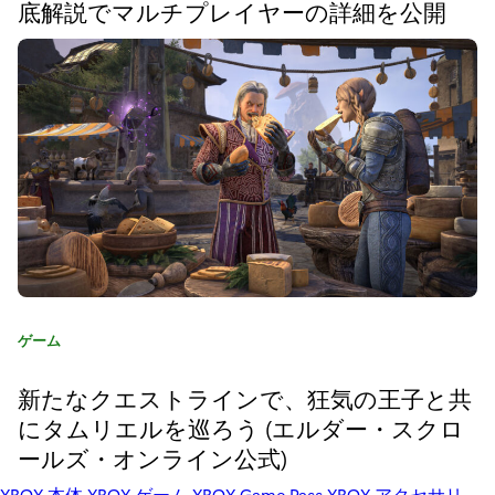
G
底解説でマルチプレイヤーの詳細を公開
:
『
ペ
ル
ソ
ナ
3
リ
ロ
カ
ゲーム
ー
テ
ゴ
新たなクエストラインで、狂気の王子と共
ド
リ
にタムリエルを巡ろう (エルダー・スクロ
:
』
ールズ・オンライン公式)
を
XBOX 本体
XBOX ゲーム
XBOX Game Pass
XBOX アクセサリ