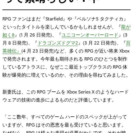
RPG ファンはまだ『Starfield』や『ペルソナ5 タクティカ』
といったタイトルを楽しんでいるかもしれませんが、『
龍が
如く8
』(1 月 26 日発売)、『
ユニコーンオーバーロード
』(3
月 8 日発売)、『
ドラゴンズドグマ2
』(3 月 22 日発売)、『
百
英雄伝』
(4 月 23 日発売)など、多くの RPG が近い将来 Xbox
で発売されます。今年最も期待される RPG のひとつを制作
しているアトラスに、なぜここ最近トップクラスの RPG 体
験が爆発的に増えているのか、その理由を尋ねてみました。
新妻氏は、この RPG ブームを Xbox Series X のようなハード
ウェアの技術の進歩によるものだと評価しています。
「ここ数年、すべてのゲーム ハードのスペックが上がって
いますが、RPG はその恩恵を最も受けていると思います。
なぜなら、RPG は様々な表現が必要だからです。それが映