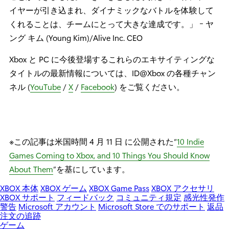
World』の悪夢に挑戦してみてほしいです」
本作のおすすめポイント：
「『Vapor World』は、陰鬱で
ありながらどこか儚い絵画的表現とソウルライクの激し
いバトルを組み合わせています。オブジェクトや背景素
材を再利用せずにすべてのシーンをひとつひとつ手作り
するという、不可能とも思える課題を乗り越えたこと
で、既存のゲームでは感じられなかった個性を生み出す
ことができました。生き生きとした手描きの世界にプレ
イヤーが引き込まれ、ダイナミックなバトルを体験して
くれることは、チームにとって大きな達成です。」 ｰ ヤ
ング キム (Young Kim)/Alive Inc. CEO
Xbox と PC に今後登場するこれらのエキサイティングな
タイトルの最新情報については、ID@Xbox の各種チャン
ネル (
YouTube
/
X
/
Facebook
) をご覧ください。