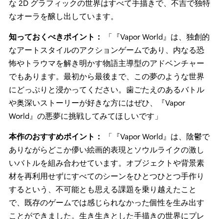
セッションの最後に紹介されたゲームは、不穏でダーク
な雰囲気一作でした。『Vapor World: Over The Mind』
は、いびつで歪んだ夢の世界に引きずり込まれた少年の
物語を追う形でゲームが進行する 2D アクション アドベ
ンチャーです。ソウルライクなメカニクスと攻撃回避や
ブロックを駆使して戦い、徐々に難易度が上がっていく
強敵「トラウマ」を倒さなければなりません。シュール
な 2D グラフィックの世界はすべて手描きで、不吉で独特
なオーラを醸し出しています。
知っておくべきポイント：
「『Vapor World』は、独創的
なアートスタイルのアクションゲームであり、内なる恐
怖やトラウマを解き明かす物語主導型のアドベンチャー
でもあります。最初から最後まで、この夢のような世界
にどっぷりと浸かってください。歯ごたえのあるバトル
や奥深いストーリーが好きな方にはぜひ、『Vapor