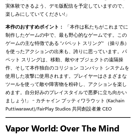
もできます。操り糸の能力を使いこなし、はたして主人
公はこの風変わりで幻想的な世界を無事に旅することが
できるでしょうか。
知っておくべきポイント：
「本作のトレーラーをご覧に
なった方には、ぜひこのゲームの “コリジョン コンバッ
ト システム” を実際に体験し、『Nightmare Circus』のユ
ニークなメカニクスを実感していただきたいと思ってい
ます。もちろん、トレーラーで紹介した内容を皆さんが
実体験できるよう、デモ版配信を予定していますので、
楽しみにしていてください!」
本作のおすすめポイント：
「本作は私たちがこれまでに
制作したゲームの中で、最も野心的なゲームです。この
ゲームの主な特徴である “パペット スリング” （操り糸）
を使ったアクションの出来も、誇りに思っています。パ
ペット スリングは、移動、敵やオブジェクトの遠隔操