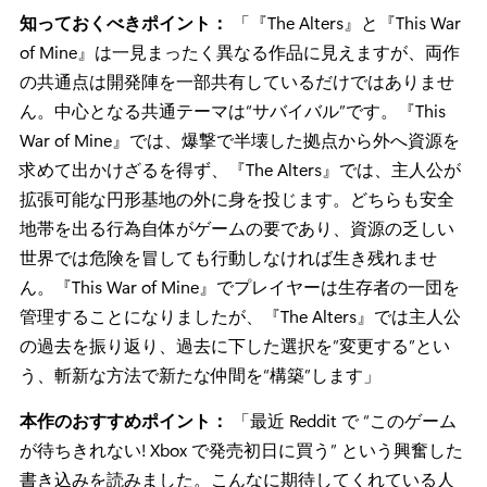
知っておくべきポイント：
「『The Alters』と『This War
of Mine』は一見まったく異なる作品に見えますが、両作
の共通点は開発陣を一部共有しているだけではありませ
ん。中心となる共通テーマは“サバイバル”です。『This
War of Mine』では、爆撃で半壊した拠点から外へ資源を
求めて出かけざるを得ず、『The Alters』では、主人公が
拡張可能な円形基地の外に身を投じます。どちらも安全
地帯を出る行為自体がゲームの要であり、資源の乏しい
世界では危険を冒しても行動しなければ生き残れませ
ん。『This War of Mine』でプレイヤーは生存者の一団を
管理することになりましたが、『The Alters』では主人公
の過去を振り返り、過去に下した選択を”変更する”とい
う、斬新な方法で新たな仲間を“構築”します」
本作のおすすめポイント：
「最近 Reddit で “このゲーム
が待ちきれない! Xbox で発売初日に買う” という興奮した
書き込みを読みました。こんなに期待してくれている人