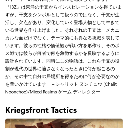
らを倒そうとしているのではなく、伝統に基づいて構築
されたシステムの中で、どうにかして自分の居場所を切
り開こうとしています。ビルドの選択、あなたの好奇
心、適応力などさまざまな要素が絡み合い、あなたがゲ
ームを深くやりこめばやりこむほど、より味わい深いゲ
ームとなるでしょう」
本作のおすすめポイント：
「私たちは、ゲームプレイと
ストーリーの両方において深みを追求しています。
『13Z』は東洋の干支からインスピレーションを得ていま
すが、干支をシンボルとして扱うのではなく、干支が生
活し、欠点があり、変化していく登場人物として生きて
いる世界を作り上げました。それぞれの干支は、メカニ
カルな面だけでなく、テーマ的にも異なる挑戦を表して
います。彼らの性格や価値観が戦い方を形作り、そのボ
ス戦では彼らが何者で何を象徴するかを反映するように
設計されています。同時にこの物語は、これら干支の役