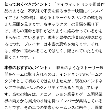
『Agni: Village of Calamity』は、インドネシア警察特殊内
務部に所属する捜査官の視点で展開する、映画のような
サバイバル ホラーです。主人公は人知を超えた事件を解
明するため、一歩一歩真実に近づいていきますが、大き
な代償を払うことになります。不死身の存在が影に潜
み、主人公の動きをすべて見張っています。あなたが1つ
でも間違った決断を下せば、攻撃を仕掛けてくるでしょ
う。
知っておくべきポイント：
「デイヴィッド リンチ監督作
品のような、不気味で不安を煽るホラー映画にインスパ
イアされた本作は、単なるホラーやサスペンスの域を超
えた展開を見せます。各キャラクターの苦悩を掘り下
げ、彼らの運命と事件がどのように絡み合っているかを
明らかにしていきます。現実と悪夢の境界線が曖昧にな
るにつれ、プレイヤーは本当の恐怖を知ります。それ
は、何かに追われることではなく、隠されていたものを