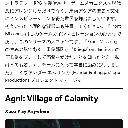
を楽しんでくれたので、メカ戦闘によるターン制タクテ
ィカル RPG が好きなプレイヤーの方々にはぜひ
『Kriegsfront Tactics』のデモ版を楽しんでいただき、ゲ
ームが発売された際には購入していただけることを期待
しています (※今回のプレゼンテーション中に、デモ版を
体験した土田俊郎氏からの応援メッセージも公開され
た)」
本作のおすすめポイント：
「本作はメカ部隊のターン制
ストラテジー RPG を復活させ、ゲームメカニクスを現代
風にアレンジしただけでなく、東南アジアの歴史と文化
にインスピレーションを得た世界を舞台にしています。
そういった地理的な背景にも注目してください。『Front
Mission』はこのゲームのインスピレーションのひとつで
あり、このシリーズの大ファンです。『Front Mission』
の生みの親である土田俊郎氏が『Kriegsfront Tactics』の
デモ版をプレイして感銘を受けたことを知ったとき、私