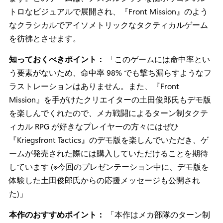
日本では『コーヒートーク』でおなじみ、インドネシア
の Toge Productions からは、これまでの作風から大きく
変わった新作『Kriegsfront Tactics』が発表されました。
本作は、古典的な戦略要素とメカ戦闘を組み合わせた、
プロシージャルなターン制タクティカル RPG です。1970
年代の架空の東南アジアを舞台に、敵地に送り込まれた
メカ部隊の指揮官としてプレイし、部隊の管理や戦略的
な戦闘計画の策定、メカとパイロットの維持管理を行い
ます。このゲームは、ノスタルジックな低ポリゴンのレ
トロなビジュアルで展開され、『Front Mission』のよう
なクラシカルでアイソメトリックなタクティカルゲーム
を彷彿とさせます。
知っておくべきポイント：
「このゲームには命中率とい
う要素がないため、命中率 98% でも撃ち漏らすようなフ
ラストレーションはありません。また、『Front
Mission』を手がけたクリエイターの土田俊郎氏もデモ版