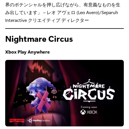
暴くことです。」
本作のおすすめポイント：
「映画のようなストーリー展
開をゲームに取り入れるのは、インドネシアのゲームス
タジオとして初めてではありませんが、現在のインドネ
シアで最高レベルのクオリティであると自負していま
す。当社の強みは、アニメーション業界とゲーム開発業
界の両方から屈指の才能を持つメンバーが集結している
ことです。その二つの要素がシームレスに融合し、両業
界のポテンシャルを押し広げながら、有意義なものを生
み出しています」 – レオ アヴェロ (Leo Avero)/Separuh
Interactive クリエイティブ ディレクター
Nightmare Circus
Xbox Play Anywhere