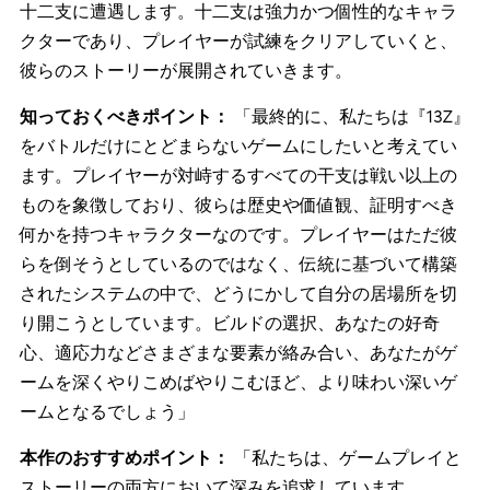
東洋の十二支にインスパイアされた、活気あふれるハッ
ク＆スラッシュ型ローグライクゲームで、主人公は十三
番目の干支になることを目指して冒険に出かけます。リ
プレイ性を重視して開発された『13Z: The Zodiac Trials』
は、激しい戦闘と、神秘的な動物の精霊を使いこなして
強力なビルドを作り上げる奥深いアップグレードシステ
ムが魅力のひとつです。ソロまたはフレンドとの協力プ
レイで、スリリングな試練に挑んでいくと、その過程で
十二支に遭遇します。十二支は強力かつ個性的なキャラ
クターであり、プレイヤーが試練をクリアしていくと、
彼らのストーリーが展開されていきます。
知っておくべきポイント：
「最終的に、私たちは『13Z』
をバトルだけにとどまらないゲームにしたいと考えてい
ます。プレイヤーが対峙するすべての干支は戦い以上の
ものを象徴しており、彼らは歴史や価値観、証明すべき
何かを持つキャラクターなのです。プレイヤーはただ彼