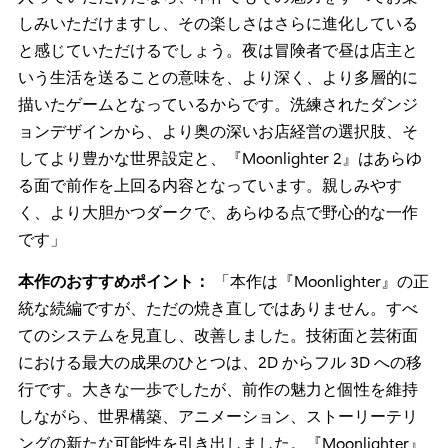
しみいただけますし、その楽しさはさらに進化している
と感じていただけるでしょう。夜は冒険者で昼は店主と
いう生活を送ることの意味を、より深く、より多層的に
描いたゲームとなっているからです。洗練されたダンジ
ョンデザインから、より奥の深いお店経営の選択肢、そ
してより豊かな世界設定と、『Moonlighter 2』はあらゆ
る面で前作を上回る内容となっています。親しみやす
く、より大胆かつダークで、あらゆる点で野心的な一作
です」
本作のおすすめポイント：
「本作は『Moonlighter』の正
統な続編ですが、ただの焼き直しではありません。すべ
てのシステムを見直し、改善しました。技術面と芸術面
における最大の成果のひとつは、2D からフル 3D への移
行です。大きな一歩でしたが、前作の魅力と個性を維持
しながら、世界構築、アニメーション、ストーリーテリ
ングの新たな可能性を引き出しました。『Moonlighter』