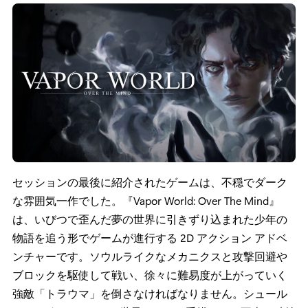
作、そして本作独自のコリジョン コンバット システムを
使用した攻撃に使用されます。プレイヤーはさまざまな
ツールを使って敵や障害物を粉砕し、アクションを楽し
めます。自分好みのプレイスタイルで悪夢に立ち向かい
ましょう!」 ｰ カチャイン プッティワラウット (Kachain
Puttiwarawut)/FairPlay Studios 共同創設者兼 CEO
Vapor World: Over The Mind