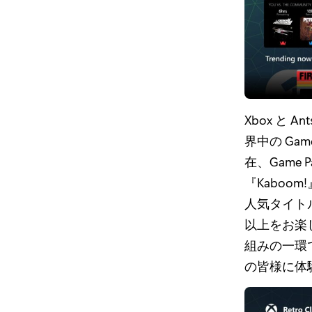
Xbox と A
界中の Ga
在、Game 
『Kaboom!』
人気タイトルを
以上をお楽
組みの一環
の皆様に体