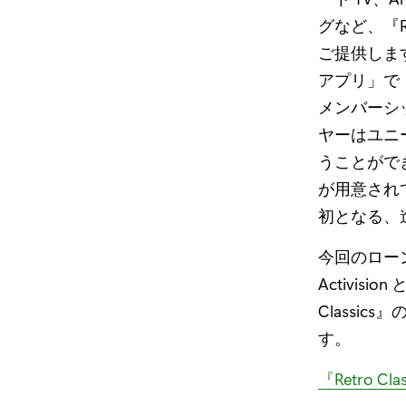
グなど、『R
ご提供します
アプリ」で『R
メンバーシッ
ヤーはユニ
うことがで
が用意され
初となる、
今回のローン
Activis
Classi
す。
『Retro