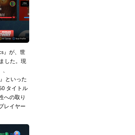
sics』が、世
りました。現
x』、
all!』といった
 50 タイトル
性への取り
プレイヤー