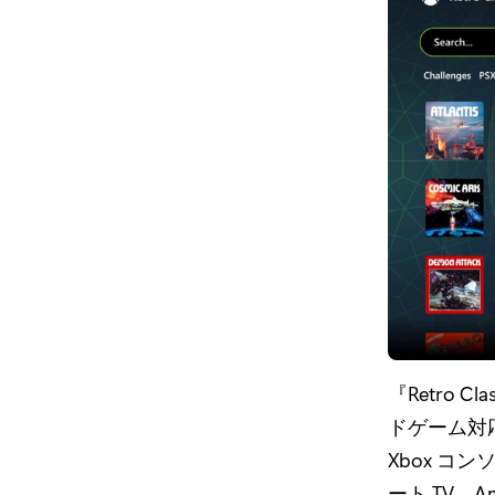
『Retro 
ドゲーム対
Xbox コン
ート TV、A