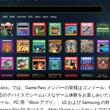
Classics』では、Game Pass メンバーの皆様はコンソール
応のデバイスでシームレスなゲーム体験をお楽しみいた
ソール、PC 用「Xbox アプリ」、LG および Samsung 
mazon Fire TV デバイス、Meta Quest ヘッドセット