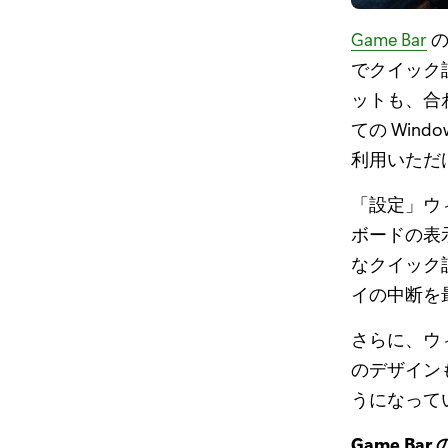
Game Bar
の
でクイック設
ットも、合
ての Win
利用いただ
「設定」ウ
ボードの表
なクイック
イの中断を
さらに、ウ
のデザイン
うになって
Game Ba