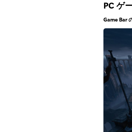
PC
ゲ
Game B