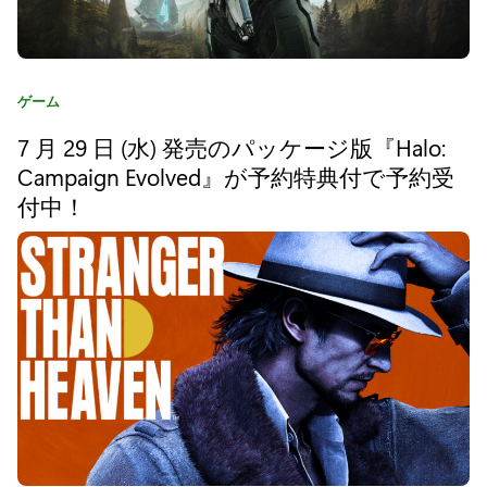
ロ
ー
ラ
カ
ゲーム
ー
テ
7 月 29 日 (水) 発売のパッケージ版『Halo:
ゴ
対
リ
Campaign Evolved』が予約特典付で予約受
象
:
付中！
製
品
の
キ
ャ
ン
ペ