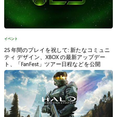
X
b
o
x
カ
イベント
ワ
テ
25 年間のプレイを祝して: 新たなコミュニ
ゴ
イ
リ
ティ デザイン、XBOX の最新アップデー
ヤ
:
ト、「FanFest」ツアー日程などを公開
レ
ス
コ
ン
ト