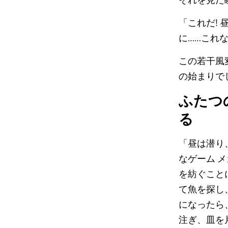
「これだ!
に……これ
この若干風
の始まりで
ふたつ
る
「昼は潜り
なゲーム 
を紡ぐこと
て魚を探し
になったら
注ぎ、皿を