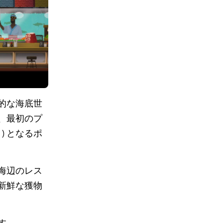
的な海底世
、最初のプ
) となるポ
海辺のレス
新鮮な獲物
す。