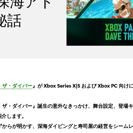
– 深海アド
秘話
・ザ・ダイバー
』が Xbox Series X|S および Xbox PC
・ザ・ダイバー』誕生の意外なきっかけ、舞台設定、登場
紹介します。
ずからが明かす、深海ダイビングと寿司屋の経営をシーム