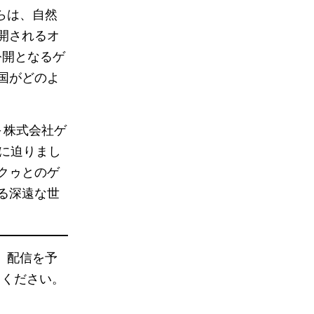
ームからは、自然
開されるオ
公開となるゲ
国がどのよ
– 株式会社ゲ
異に迫りまし
クゥとのゲ
る深遠な世
ます。配信を予
待ちください。