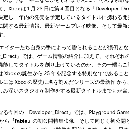
box は 1 月 23 日に第 4 回目となる「Developer_Di
決定し、年内の発売を予定しているタイトルに携わる開
に関する最新情報、最新ゲームプレイ映像、そして最新
す。
リエイターたち自身の手によって贈られることが慣例とな
oper_Direct」では、ゲーム情報の紹介に加えて、それぞ
機能してタイトルを創り上げているのか、その一端もご
 Xbox の誕生から 25 年を記念する特別な年であるこ
には Xbox の歴史に名を刻んだシリーズの最新作 か
しみ深いスタジオが制作をする最新タイトルまでもが含
る今回の「Developer_Direct」では、Playground G
オから
『Fable』
の初公開特集映像、そして同じく初公開