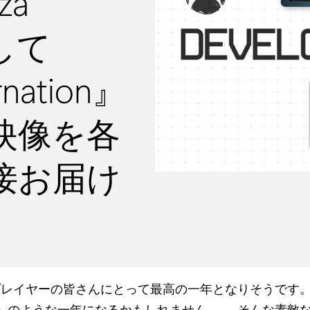
za
そして
rnation』
映像を各
接お届け
年はプレイヤーの皆さんにとって最高の一年となりそうです
」のような一年になるかもしれません……。そんな素敵