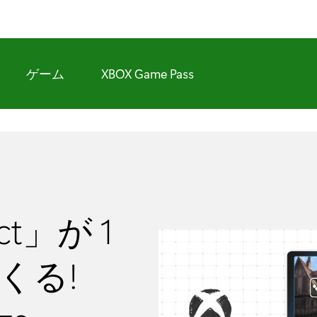
ゲーム
XBOX Game Pass
ect」が 1
くる!