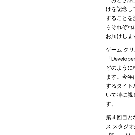
けを記念して、X
することを
らそれぞれ
お届けしま
ゲーム ク
「Devel
どのように
ます。今年は
するタイトル
いて特に親
す。
第 4 回目とな
ス スタジ