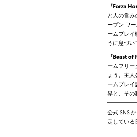
『Forza Ho
と人の営み
ープン ワ
ームプレイ
うに息づい
『Beast 
ームフリー
ょう。主人
ームプレイ
界と、その
公式 SNS 
定している日