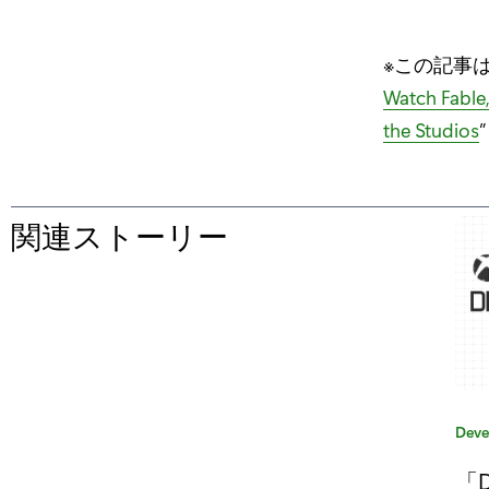
※この記事
Watch Fable,
the Studios
関連ストーリー
の
た
め
の
“
「
カ
Deve
テ
D
「D
ゴ