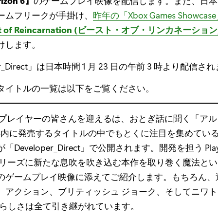
rizon 6』
のゲームプレイ映像を配信します。また、日本
ームフリークが手掛け、
昨年の「Xbox Games Showc
st of Reincarnation (ビースト・オブ・リンカネーション
けします。
per_Direct」は日本時間 1 月 23 日の午前 3 時より配信さ
タイトルの一覧は以下をご覧ください。
– プレイヤーの皆さんを迎えるは、おとぎ話に聞く「ア
 年内に発売するタイトルの中でもとくに注目を集めている『
Developer_Direct」で公開されます。開発を担う Play
 はシリーズに新たな息吹を吹き込む本作を取り巻く魔法と
のゲームプレイ映像に添えてご紹介します。もちろん、
、アクション、ブリティッシュ ジョーク、そしてニワト
e」らしさは全て引き継がれています。