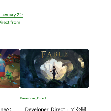
 January 22:
Direct from
カ
Developer_Direct
テ
ineの
「Developer_Direct」で公開
ゴ