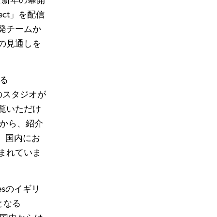
rect」を配信
発チームか
の見通しを
る
れのスタジオが
覧いただけ
とから、紹介
ら、国内にお
まれていま
amesのイギリ
となる