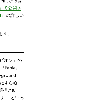
国内からは
ase」で公開さ
)』
の詳しい
れます。
ルビオン」の
Fable』
ground
いたずら心
選択と結
リ……といっ