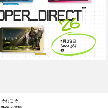
。それこそ、
な新年の幕開