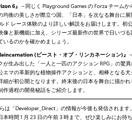
rizon 6』
– 同じく Playground Games の Forza チ
の均衡の美しさが際立つ国、「日本」を次なる舞台に展
ールド レース体験のより詳しい解説をお届けします。初
映像と新機能に加え、シリーズ最新作の世界で日いづる
ているのかを確かめましょう。
of Reincarnation (ビースト・オブ・リンカネーション)』
クが生み出した「一人と一匹のアクション RPG」の驚
公エマの革新的な植物操作アクションと、相棒となる犬
詳細が初公開となります。終末後の日本を舞台に描かれ
制作過程の開発秘話をご紹介します。
からは「Developer_Direct」の情報が今後も発信され
本時間 1 月 23 日の午前 3 時まで、ぜひ楽しみにお