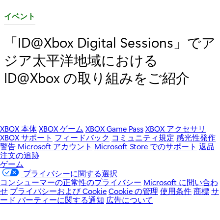
カ
イベント
テ
「ID@Xbox Digital Sessions」でア
ゴ
ジア太平洋地域における
リ
:
ID@Xbox の取り組みをご紹介
XBOX 本体
XBOX ゲーム
XBOX Game Pass
XBOX アクセサリ
XBOX サポート
フィードバック
コミュニティ規定
感光性発作
警告
Microsoft アカウント
Microsoft Store でのサポート
返品
注文の追跡
ゲーム
プライバシーに関する選択
コンシューマーの正常性のプライバシー
Microsoft に問い合わ
せ
プライバシーおよび Cookie
Cookie の管理
使用条件
商標
サ
ード パーティーに関する通知
広告について