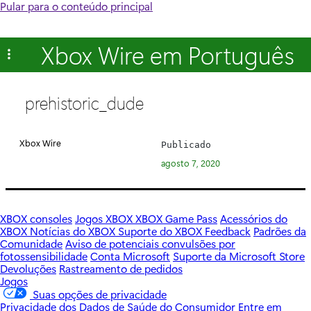
Pular para o conteúdo principal
Xbox Wire em Português
prehistoric_dude
Xbox Wire
Publicado
agosto 7, 2020
XBOX consoles
Jogos XBOX
XBOX Game Pass
Acessórios do
XBOX
Notícias do XBOX
Suporte do XBOX
Feedback
Padrões da
Comunidade
Aviso de potenciais convulsões por
fotossensibilidade
Conta Microsoft
Suporte da Microsoft Store
Devoluções
Rastreamento de pedidos
Jogos
Suas opções de privacidade
Privacidade dos Dados de Saúde do Consumidor
Entre em