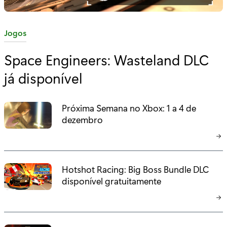
C
Jogos
a
Space Engineers: Wasteland DLC
t
já disponível
e
g
o
Próxima Semana no Xbox: 1 a 4 de
r
dezembro
i
a
:
Hotshot Racing: Big Boss Bundle DLC
disponível gratuitamente