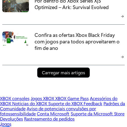
Por dentro do Xbox Series X|S
Optimized – Ark: Survival Evolved
Confira as ofertas Xbox Black Friday
com jogos para todos aproveitarem o
fim de ano
Carregar mais artigos
XBOX consoles
Jogos XBOX
XBOX Game Pass
Acessórios do
XBOX
Notícias do XBOX
Suporte do XBOX
Feedback
Padrões da
Comunidade
Aviso de potenciais convulsões por
fotossensibilidade
Conta Microsoft
Suporte da Microsoft Store
Devoluções
Rastreamento de pedidos
Jogos