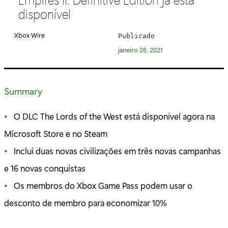
e
disponível
g
o
Xbox Wire
Publicado
r
janeiro 26, 2021
i
a
:
Summary
O DLC The Lords of the West está disponível agora na
Microsoft Store e no Steam
Inclui duas novas civilizações em três novas campanhas
e 16 novas conquistas
Os membros do Xbox Game Pass podem usar o
desconto de membro para economizar 10%