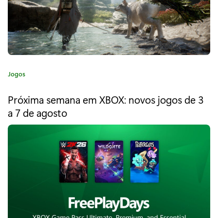
h
e
W
e
C
Jogos
s
a
t
t
Próxima semana em XBOX: novos jogos de 3
e
p
a 7 de agosto
g
o
a
r
r
i
a
a
:
A
g