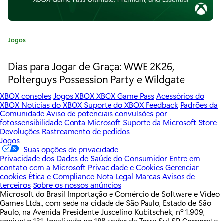
e
o
f
C
Jogos
E
a
t
Dias para Jogar de Graça: WWE 2K26,
m
e
Polterguys Possession Party e Wildgate
g
p
o
XBOX consoles
Jogos XBOX
XBOX Game Pass
Acessórios do
r
i
XBOX
Notícias do XBOX
Suporte do XBOX
Feedback
Padrões da
Comunidade
Aviso de potenciais convulsões por
i
r
fotossensibilidade
Conta Microsoft
Suporte da Microsoft Store
a
Devoluções
Rastreamento de pedidos
:
e
Jogos
Suas opções de privacidade
s
Privacidade dos Dados de Saúde do Consumidor
Entre em
contato com a Microsoft
Privacidade e Cookies
Gerenciar
I
cookies
Ética e Compliance
Nota Legal
Marcas
Avisos de
terceiros
Sobre os nossos anúncios
I
Microsoft do Brasil Importação e Comércio de Software e Vídeo
Games Ltda., com sede na cidade de São Paulo, Estado de São
:
Paulo, na Avenida Presidente Juscelino Kubitschek, nº 1.909,
conjunto 181, localizado no 18º andar da Torre Sul SP Corporate