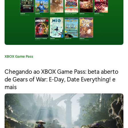
"
T
h
e
L
C
XBOX Game Pass
o
a
t
r
Chegando ao XBOX Game Pass: beta aberto
e
de Gears of War: E-Day, Date Everything! e
d
g
mais
o
s
r
i
o
a
f
:
t