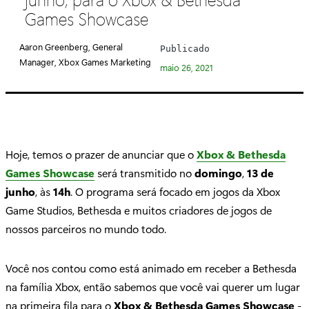
e
Games Showcase
g
o
Aaron Greenberg, General
Publicado
r
Manager, Xbox Games Marketing
maio 26, 2021
i
a
:
Hoje, temos o prazer de anunciar que o
Xbox & Bethesda
Games Showcase
será transmitido no
domingo
,
13 de
junho
, às
14h
. O programa será focado em jogos da Xbox
Game Studios, Bethesda e muitos criadores de jogos de
nossos parceiros no mundo todo.
Você nos contou como está animado em receber a Bethesda
na família Xbox, então sabemos que você vai querer um lugar
na primeira fila para o
Xbox & Bethesda Games Showcase
-