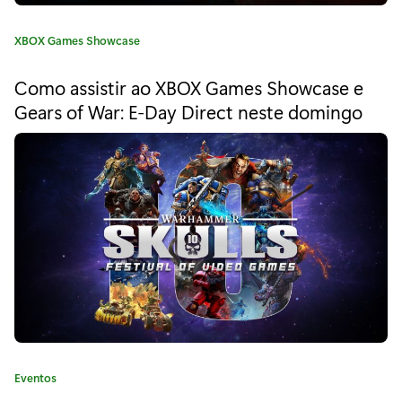
o
d
C
XBOX Games Showcase
a
o
t
Como assistir ao XBOX Games Showcase e
e
m
Gears of War: E-Day Direct neste domingo
g
i
o
r
n
i
a
g
:
o
,
1
3
d
C
Eventos
e
a