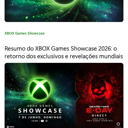
u
n
t
C
XBOX Games Showcase
e
a
t
-
Resumo do XBOX Games Showcase 2026: o
e
retorno dos exclusivos e revelações mundiais
s
g
o
e
r
i
a
a
n
:
ó
s
n