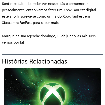
Sentimos falta de poder ver nossos fãs e comemorar
pessoalmente, então vamos fazer um Xbox FanFest digital
este ano. Inscreva-se como um fã do Xbox FanFest em
Xbox.com/FanFest para saber mais.
Marque na sua agenda: domingo, 13 de junho, às 14h. Nos
vemos por lá!
Histórias Relacionadas
p
a
r
a
"
J