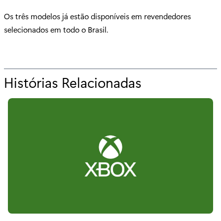
Os três modelos já estão disponíveis em revendedores
selecionados em todo o Brasil.
Histórias Relacionadas
p
a
r
a
"
X
b
o