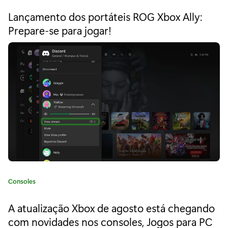
r
t
Lançamento dos portáteis ROG Xbox Ally:
e
t
Prepare-se para jogar!
g
o
f
r
ó
i
a
l
:
i
o
d
e
C
Consoles
a
a
t
A atualização Xbox de agosto está chegando
c
e
com novidades nos consoles, Jogos para PC
g