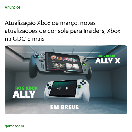
x
C
Anúncios
a
t
e
Atualização Xbox de março: novas
e
atualizações de console para Insiders, Xbox
x
g
na GDC e mais
o
p
r
i
a
a
n
:
d
e
o
p
C
gamescom
o
a