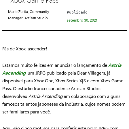
e
g
Marie Zurita, Community
Publicado
o
Manager, Artisan Studio
setembro 30, 2021
r
i
a
:
Fãs de Xbox, ascender!
Estamos muito felizes em anunciar o lançamento de
Astria
Ascending
, um JRPG publicado pela Dear Villagers, já
disponível para Xbox One, Xbox Series X|S e com Xbox Game
Pass. O estúdio franco-canadense Artisan Studios
desenvolveu
Astria Ascending
em colaboração com alguns
famosos talentos japoneses da indústria, cujos nomes podem
ser familiares para você.
Aqui vão cinco motivos para conferir este novo JRPG com