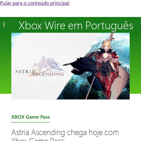
Pular para o conteúdo principal
Xbox Wire em Português
C
XBOX Game Pass
a
Astria Ascending chega hoje com
t
Xbox Game Pass