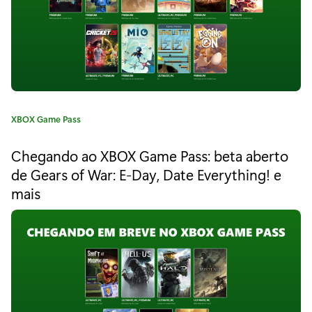
"
A
s
t
r
C
XBOX Game Pass
i
a
t
a
Chegando ao XBOX Game Pass: beta aberto
e
de Gears of War: E-Day, Date Everything! e
A
g
mais
o
s
r
i
c
a
e
:
n
d