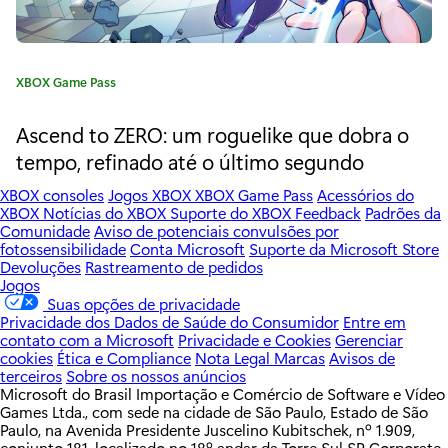
c
o
m
C
XBOX Game Pass
a
X
t
Ascend to ZERO: um roguelike que dobra o
e
b
tempo, refinado até o último segundo
g
o
o
XBOX consoles
Jogos XBOX
XBOX Game Pass
Acessórios do
r
XBOX
Notícias do XBOX
Suporte do XBOX
Feedback
Padrões da
x
Comunidade
Aviso de potenciais convulsões por
i
fotossensibilidade
Conta Microsoft
Suporte da Microsoft Store
a
G
Devoluções
Rastreamento de pedidos
:
Jogos
a
Suas opções de privacidade
Privacidade dos Dados de Saúde do Consumidor
Entre em
m
contato com a Microsoft
Privacidade e Cookies
Gerenciar
cookies
Ética e Compliance
Nota Legal
Marcas
Avisos de
e
terceiros
Sobre os nossos anúncios
Microsoft do Brasil Importação e Comércio de Software e Vídeo
P
Games Ltda., com sede na cidade de São Paulo, Estado de São
Paulo, na Avenida Presidente Juscelino Kubitschek, nº 1.909,
a
conjunto 181, localizado no 18º andar da Torre Sul SP Corporate