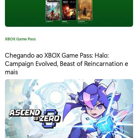
i
n
g
C
XBOX Game Pass
c
a
h
t
Chegando ao XBOX Game Pass: Halo:
e
e
Campaign Evolved, Beast of Reincarnation e
g
mais
o
g
r
a
i
a
h
:
o
j
e