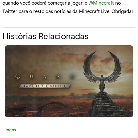
quando você poderá começar a jogar, e
@Minecraft
no
Twitter para o resto das notícias da Minecraft Live. Obrigada!
Histórias Relacionadas
p
a
r
a
"
C
h
e
g
C
Jogos
a
a