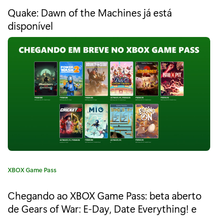
t
n
Quake: Dawn of the Machines já está
e
disponível
d
g
o
o
r
i
e
a
m
:
2
d
e
n
o
C
XBOX Game Pass
a
v
t
Chegando ao XBOX Game Pass: beta aberto
e
e
de Gears of War: E-Day, Date Everything! e
g