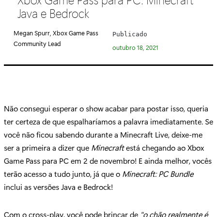
e
Java e Bedrock
g
o
Megan Spurr, Xbox Game Pass
Publicado
r
Community Lead
outubro 18, 2021
i
a
:
Não consegui esperar o show acabar para postar isso, queria
ter certeza de que espalharíamos a palavra imediatamente. Se
você não ficou sabendo durante a Minecraft Live, deixe-me
ser a primeira a dizer que
Minecraft
está chegando ao Xbox
Game Pass para PC em 2 de novembro! E ainda melhor, vocês
terão acesso a tudo junto, já que o
Minecraft: PC Bundle
inclui as versões Java e Bedrock!
Com o cross-play, você pode brincar de
"o chão realmente é