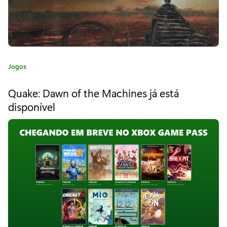
d
a
D
.
C
Jogos
a
L
t
Quake: Dawn of the Machines já está
e
.
disponível
g
C
o
r
.
i
a
I
:
s
l
e