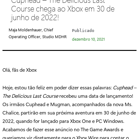
e
Course chega ao Xbox em 30 de
g
junho de 2022!
o
r
Maja Moldenhauer, Chief
Publicado
i
Operating Officer, Studio MDHR
dezembro 10, 2021
a
:
Olá, fãs de Xbox
Hoje, estou tão feliz em poder dizer essas palavras:
Cuphead –
The Delicious Last Course
recebeu uma data de lançamento!
Os irmãos Cuphead e Mugman, acompanhados da nova Ms.
Chalice, partirão em sua próxima aventura em 30 de junho de
2022, quando for lançado para Xbox One e PC Windows.
Acabamos de fazer esse anúncio no The Game Awards e
queriamos vir diretamente para o Xbox Wire para contar o