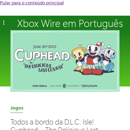
Pular para o conteúdo principal
Xbox Wire em Português
C
Jogos
a
Todos a bordo da D.L.C. Isle!
t
Cuphead – The Delicious Last