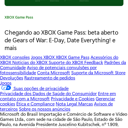
!
C
C
XBOX Game Pass
u
a
t
Chegando ao XBOX Game Pass: beta aberto
p
e
de Gears of War: E-Day, Date Everything! e
h
g
mais
o
e
r
XBOX consoles
Jogos XBOX
XBOX Game Pass
Acessórios do
i
a
XBOX
Notícias do XBOX
Suporte do XBOX
Feedback
Padrões da
a
Comunidade
Aviso de potenciais convulsões por
:
d
fotossensibilidade
Conta Microsoft
Suporte da Microsoft Store
Devoluções
Rastreamento de pedidos
–
Jogos
Suas opções de privacidade
T
Privacidade dos Dados de Saúde do Consumidor
Entre em
contato com a Microsoft
Privacidade e Cookies
Gerenciar
h
cookies
Ética e Compliance
Nota Legal
Marcas
Avisos de
terceiros
Sobre os nossos anúncios
e
Microsoft do Brasil Importação e Comércio de Software e Vídeo
Games Ltda., com sede na cidade de São Paulo, Estado de São
D
Paulo, na Avenida Presidente Juscelino Kubitschek, nº 1.909,