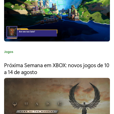
a
"
T
o
d
o
C
Jogos
s
a
t
a
Próxima Semana em XBOX: novos jogos de 10
e
a 14 de agosto
b
g
o
o
r
i
r
a
d
:
o