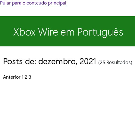
Pular para o conteúdo principal
Xbox Wire em Português
Posts de: dezembro, 2021
(25 Resultados)
P
Anterior
1
2
3
o
s
t
s
p