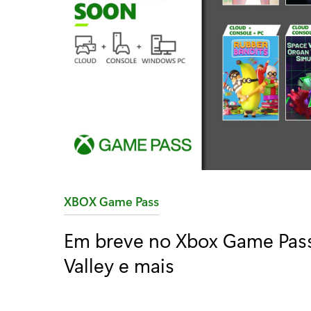
C
XBOX Game Pass
a
Em breve no Xbox Game Pass:
t
Valley e mais
e
g
o