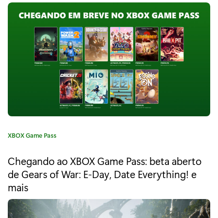
o
o
r
i
f
a
F
:
i
g
h
t
e
C
XBOX Game Pass
a
r
t
Chegando ao XBOX Game Pass: beta aberto
e
s
de Gears of War: E-Day, Date Everything! e
g
X
mais
o
r
V
i
a