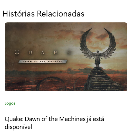
Histórias Relacionadas
p
a
r
a
"
T
h
e
K
C
Jogos
i
a
t
n
Quake: Dawn of the Machines já está
e
disponível
g
g