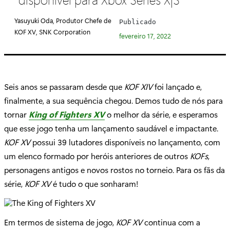
e
g
Yasuyuki Oda, Produtor Chefe de
Publicado
o
KOF XV, SNK Corporation
fevereiro 17, 2022
r
i
a
:
Seis anos se passaram desde que
KOF XIV
foi lançado e,
finalmente, a sua sequência chegou. Demos tudo de nós para
tornar
King of Fighters XV
o melhor da série, e esperamos
que esse jogo tenha um lançamento saudável e impactante.
KOF XV
possui 39 lutadores disponíveis no lançamento, com
um elenco formado por heróis anteriores de outros
KOFs
,
personagens antigos e novos rostos no torneio. Para os fãs da
série,
KOF XV
é tudo o que sonharam!
Em termos de sistema de jogo,
KOF XV
continua com a