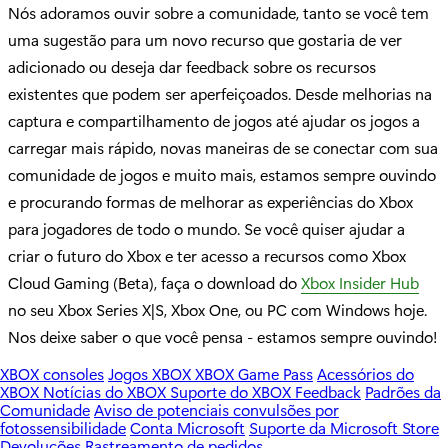
Nós adoramos ouvir sobre a comunidade, tanto se você tem
uma sugestão para um novo recurso que gostaria de ver
adicionado ou deseja dar feedback sobre os recursos
existentes que podem ser aperfeiçoados. Desde melhorias na
captura e compartilhamento de jogos até ajudar os jogos a
carregar mais rápido, novas maneiras de se conectar com sua
comunidade de jogos e muito mais, estamos sempre ouvindo
e procurando formas de melhorar as experiências do Xbox
para jogadores de todo o mundo. Se você quiser ajudar a
criar o futuro do Xbox e ter acesso a recursos como Xbox
Cloud Gaming (Beta), faça o download do
Xbox Insider Hub
no seu Xbox Series X|S, Xbox One, ou PC com Windows hoje.
Nos deixe saber o que você pensa - estamos sempre ouvindo!
XBOX consoles
Jogos XBOX
XBOX Game Pass
Acessórios do
XBOX
Notícias do XBOX
Suporte do XBOX
Feedback
Padrões da
Comunidade
Aviso de potenciais convulsões por
fotossensibilidade
Conta Microsoft
Suporte da Microsoft Store
Devoluções
Rastreamento de pedidos