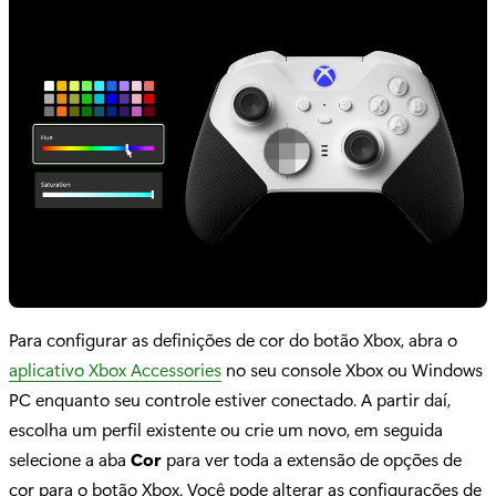
Para configurar as definições de cor do botão Xbox, abra o
aplicativo Xbox Accessories
no seu console Xbox ou Windows
PC enquanto seu controle estiver conectado. A partir daí,
escolha um perfil existente ou crie um novo, em seguida
selecione a aba
Cor
para ver toda a extensão de opções de
cor para o botão Xbox. Você pode alterar as configurações de