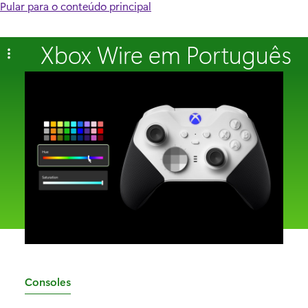
Pular para o conteúdo principal
Xbox Wire em Português
C
Consoles
a