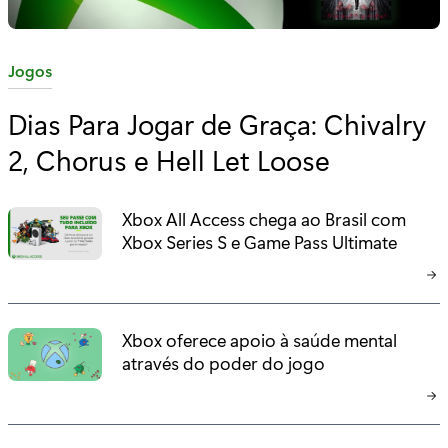
C
Jogos
a
Dias Para Jogar de Graça: Chivalry
t
2, Chorus e Hell Let Loose
e
g
o
Xbox All Access chega ao Brasil com
r
Xbox Series S e Game Pass Ultimate
i
a
:
Xbox oferece apoio à saúde mental
através do poder do jogo