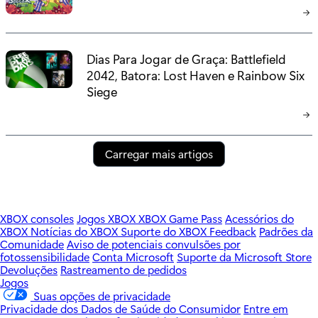
Dias Para Jogar de Graça: Battlefield
2042, Batora: Lost Haven e Rainbow Six
Siege
Carregar mais artigos
XBOX consoles
Jogos XBOX
XBOX Game Pass
Acessórios do
XBOX
Notícias do XBOX
Suporte do XBOX
Feedback
Padrões da
Comunidade
Aviso de potenciais convulsões por
fotossensibilidade
Conta Microsoft
Suporte da Microsoft Store
Devoluções
Rastreamento de pedidos
Jogos
Suas opções de privacidade
Privacidade dos Dados de Saúde do Consumidor
Entre em