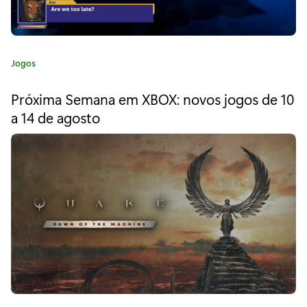
i
t
i
C
Jogos
e
a
t
s
Próxima Semana em XBOX: novos jogos de 10
e
a 14 de agosto
:
g
o
S
r
i
k
a
y
:
l
i
n
e