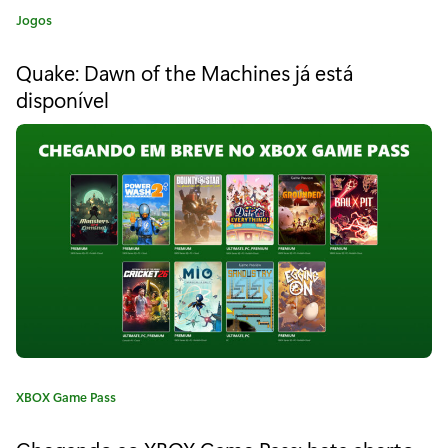
s
C
Jogos
a
I
t
Quake: Dawn of the Machines já está
e
I
disponível
g
é
o
r
u
i
a
m
:
a
s
e
q
u
C
XBOX Game Pass
ê
a
t