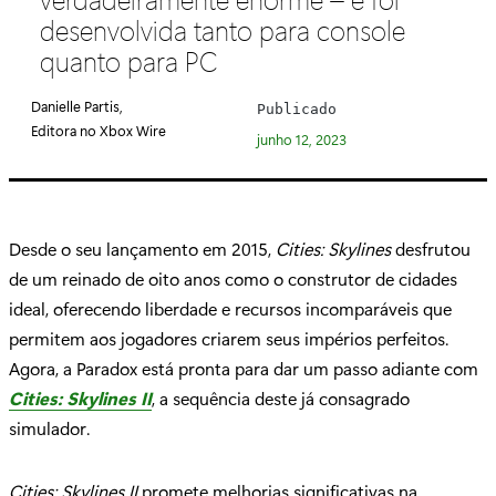
e
desenvolvida tanto para console
g
quanto para PC
o
r
Danielle Partis,
Publicado
i
Editora no Xbox Wire
junho 12, 2023
a
:
Desde o seu lançamento em 2015,
Cities: Skylines
desfrutou
de um reinado de oito anos como o construtor de cidades
ideal, oferecendo liberdade e recursos incomparáveis que
permitem aos jogadores criarem seus impérios perfeitos.
Agora, a Paradox está pronta para dar um passo adiante com
Cities: Skylines II
, a sequência deste já consagrado
simulador.
Cities: Skylines II
promete melhorias significativas na