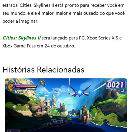
estrada, Cities: Skylines II está pronto para receber você em
seu mundo, e ele é maior, maior e mais ousado do que você
poderia imaginar.
Cities: Skylines II
será lançado para PC, Xbox Series X|S e
Xbox Game Pass em 24 de outubro.
Histórias Relacionadas
p
a
r
a
"
C