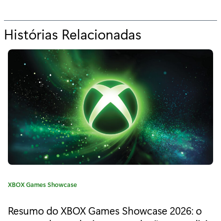
Histórias Relacionadas
p
a
r
a
"
B
l
i
z
C
XBOX Games Showcase
z
a
t
C
Resumo do XBOX Games Showcase 2026: o
e