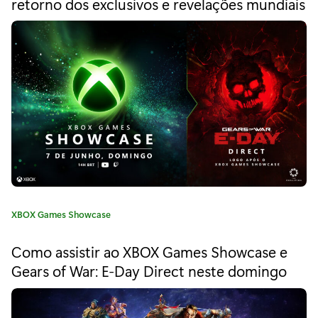
retorno dos exclusivos e revelações mundiais
o
g
o
n
r
i
2
a
0
:
2
3
:
t
o
C
XBOX Games Showcase
a
d
t
Como assistir ao XBOX Games Showcase e
e
a
Gears of War: E-Day Direct neste domingo
g
s
o
r