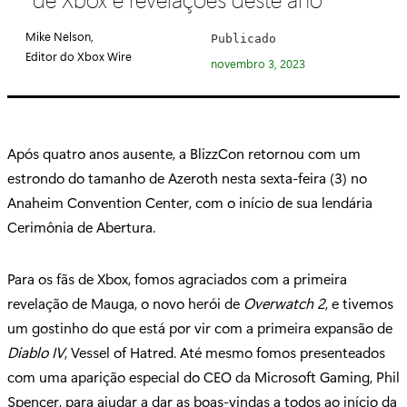
e
g
Mike Nelson,
Publicado
o
Editor do Xbox Wire
novembro 3, 2023
r
i
a
:
Após quatro anos ausente, a BlizzCon retornou com um
estrondo do tamanho de Azeroth nesta sexta-feira (3) no
Anaheim Convention Center, com o início de sua lendária
Cerimônia de Abertura.
Para os fãs de Xbox, fomos agraciados com a primeira
revelação de Mauga, o novo herói de
Overwatch 2
, e tivemos
um gostinho do que está por vir com a primeira expansão de
Diablo IV
, Vessel of Hatred. Até mesmo fomos presenteados
com uma aparição especial do CEO da Microsoft Gaming, Phil
Spencer, para ajudar a dar as boas-vindas a todos ao início da