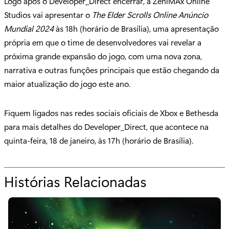
Logo após o Developer_Direct encerrar, a ZeniMAx Online
Studios vai apresentar o
The Elder Scrolls Online Anúncio
Mundial 2024
às 18h (horário de Brasília), uma apresentação
própria em que o time de desenvolvedores vai revelar a
próxima grande expansão do jogo, com uma nova zona,
narrativa e outras funções principais que estão chegando da
maior atualização do jogo este ano.
Fiquem ligados nas redes sociais oficiais de Xbox e Bethesda
para mais detalhes do Developer_Direct, que acontece na
quinta-feira, 18 de janeiro, às 17h (horário de Brasília).
Histórias Relacionadas
p
a
r