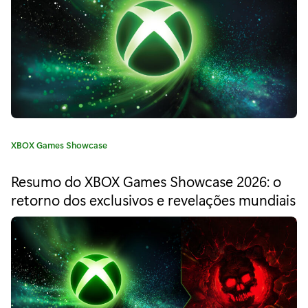
a
"
X
b
o
x
C
XBOX Games Showcase
a
a
t
p
Resumo do XBOX Games Showcase 2026: o
e
retorno dos exclusivos e revelações mundiais
r
g
o
e
r
i
s
a
e
:
n