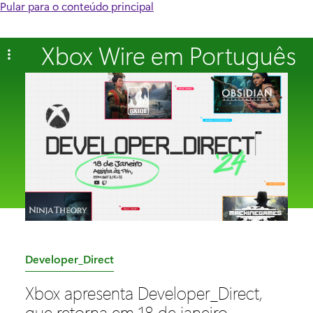
Pular para o conteúdo principal
Xbox Wire em Português
C
Developer_Direct
a
Xbox apresenta Developer_Direct,
t
que retorna em 18 de janeiro