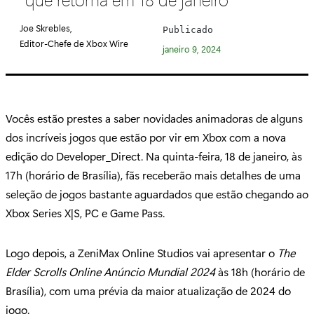
e
g
Joe Skrebles,
Publicado
o
Editor-Chefe de Xbox Wire
janeiro 9, 2024
r
i
a
:
Vocês estão prestes a saber novidades animadoras de alguns
dos incríveis jogos que estão por vir em Xbox com a nova
edição do Developer_Direct. Na quinta-feira, 18 de janeiro, às
17h (horário de Brasília), fãs receberão mais detalhes de uma
seleção de jogos bastante aguardados que estão chegando ao
Xbox Series X|S, PC e Game Pass.
Logo depois, a ZeniMax Online Studios vai apresentar o
The
Elder Scrolls Online Anúncio Mundial 2024
às 18h (horário de
Brasília), com uma prévia da maior atualização de 2024 do
jogo.