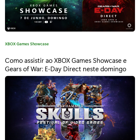
t
a
D
e
C
XBOX Games Showcase
a
v
t
Como assistir ao XBOX Games Showcase e
e
e
Gears of War: E-Day Direct neste domingo
g
l
o
r
o
i
a
p
:
e
r
_