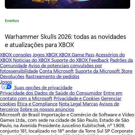
D
i
C
Eventos
r
a
t
Warhammer Skulls 2026: todas as novidades
e
e
e atualizações para XBOX
c
g
o
XBOX consoles
Jogos XBOX
XBOX Game Pass
Acessórios do
t
r
XBOX
Notícias do XBOX
Suporte do XBOX
Feedback
Padrões da
Comunidade
Aviso de potenciais convulsões por
i
,
fotossensibilidade
Conta Microsoft
Suporte da Microsoft Store
a
Devoluções
Rastreamento de pedidos
:
q
Jogos
Suas opções de privacidade
u
Privacidade dos Dados de Saúde do Consumidor
Entre em
contato com a Microsoft
Privacidade e Cookies
Gerenciar
e
cookies
Ética e Compliance
Nota Legal
Marcas
Avisos de
terceiros
Sobre os nossos anúncios
r
Microsoft do Brasil Importação e Comércio de Software e Vídeo
Games Ltda., com sede na cidade de São Paulo, Estado de São
e
Paulo, na Avenida Presidente Juscelino Kubitschek, nº 1.909,
conjunto 181, localizado no 18º andar da Torre Sul SP Corporate