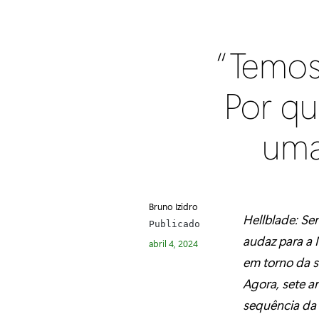
“Temos 
Por qu
uma
Bruno Izidro
Hellblade: Se
Publicado
audaz para a 
abril 4, 2024
em torno da s
Agora, sete a
sequência da 