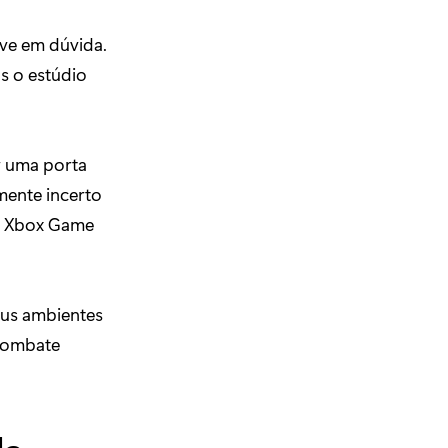
eve em dúvida.
s o estúdio
r uma porta
mente incerto
s Xbox Game
eus ambientes
 combate