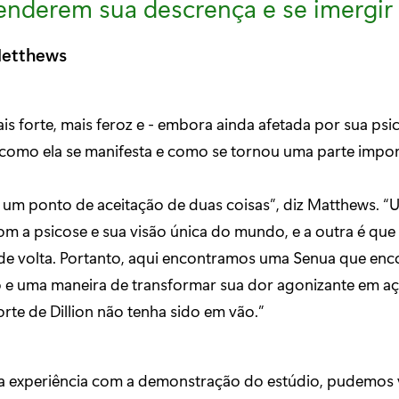
enderem sua descrença e se imergi
etthews
is forte, mais feroz e - embora ainda afetada por sua psic
omo ela se manifesta e como se tornou uma parte import
 um ponto de aceitação de duas coisas”, diz Matthews. “
om a psicose e sua visão única do mundo, e a outra é que
n de volta. Portanto, aqui encontramos uma Senua que en
 e uma maneira de transformar sua dor agonizante em açã
rte de Dillion não tenha sido em vão.”
a experiência com a demonstração do estúdio, pudemos