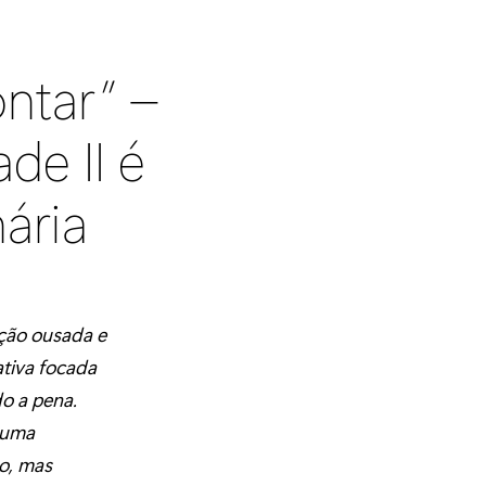
ontar” –
de II é
ária
eção ousada e
ativa focada
o a pena.
o uma
o, mas