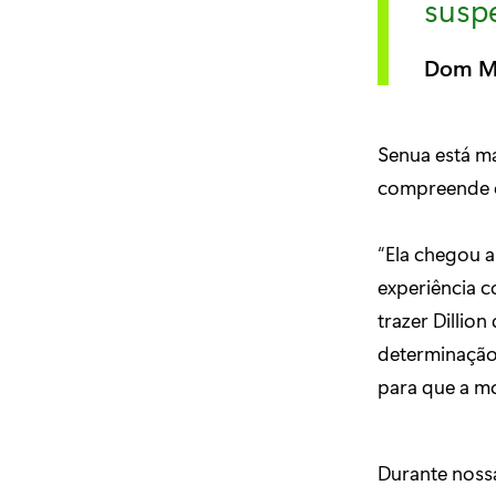
susp
Dom M
Senua está ma
compreende c
“Ela chegou a
experiência c
trazer Dillio
determinação
para que a mo
Durante noss