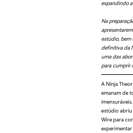
expandindo a 
Na preparaçã
apresentaremo
estúdio, bem c
definitiva da 
uma das abord
para cumprir o
A Ninja Theor
emanam de to
imensuráveis
estúdio abriu
Wire para con
experimentar