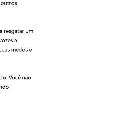
 outros
a resgatar um
vozes a
 seus medos e
ído. Você não
endo