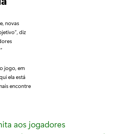
da
e, novas
jetivo”, diz
dores
”
ro jogo, em
ui ela está
mais encontre
mita aos jogadores