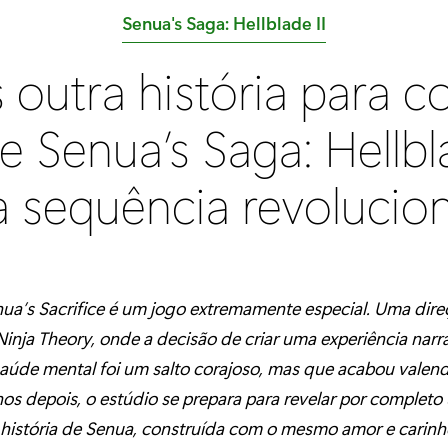
C
Senua's Saga: Hellblade II
a
outra história para c
t
e
e Senua’s Saga: Hellbla
g
o
 sequência revolucion
r
i
a
:
nua’s Sacrifice é um jogo extremamente especial. Uma dir
Ninja Theory, onde a decisão de criar uma experiência narr
aúde mental foi um salto corajoso, mas que acabou valend
nos depois, o estúdio se prepara para revelar por complet
história de Senua, construída com o mesmo amor e carinh