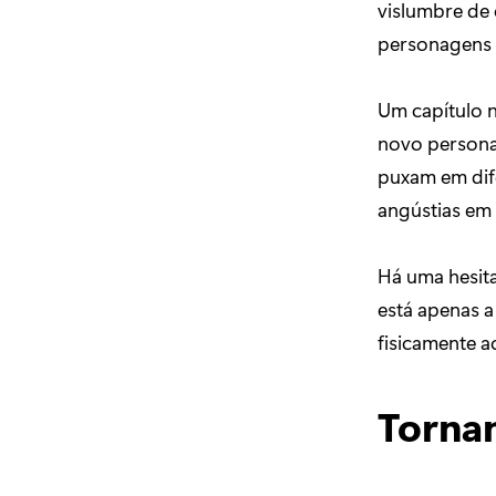
vislumbre de
personagens p
Um capítulo 
novo persona
puxam em dife
angústias em
Há uma hesita
está apenas 
fisicamente a
Torna