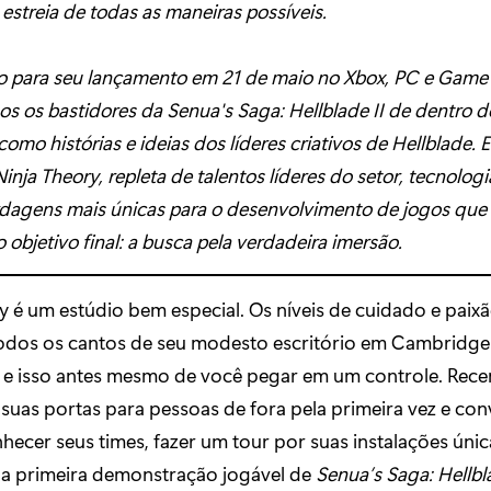
estreia de todas as maneiras possíveis.
o para seu lançamento em 21 de maio no Xbox, PC e Game 
s os bastidores da Senua's Saga: Hellblade II de dentro d
omo histórias e ideias dos líderes criativos de Hellblade. 
Ninja Theory, repleta de talentos líderes do setor, tecnolog
agens mais únicas para o desenvolvimento de jogos que v
 objetivo final: a busca pela verdadeira imersão.
y é um estúdio bem especial. Os níveis de cuidado e paix
dos os cantos de seu modesto escritório em Cambridge
, e isso antes mesmo de você pegar em um controle. Rece
 suas portas para pessoas de fora pela primeira vez e co
hecer seus times, fazer um tour por suas instalações únic
 a primeira demonstração jogável de
Senua’s Saga: Hellbla