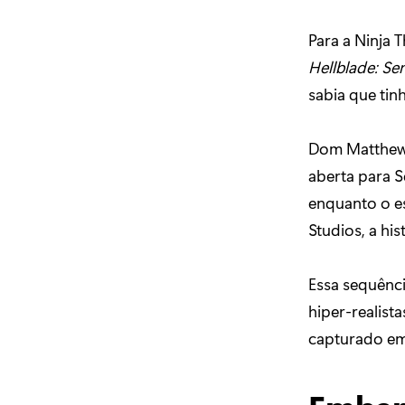
Para a Ninja 
Hellblade: Sen
sabia que tin
Dom Matthews,
aberta para S
enquanto o e
Studios, a his
Essa sequênci
hiper-realist
capturado em