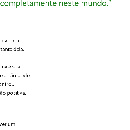
r completamente neste mundo.”
ose - ela
ante dela.
Uma é sua
 ela não pode
controu
o positiva,
 ver um