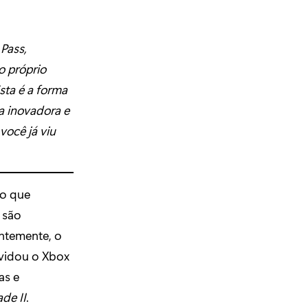
Pass,
o próprio
Esta é a forma
ia inovadora e
ocê já viu
ão que
 são
ntemente, o
nvidou o Xbox
as e
de II
.