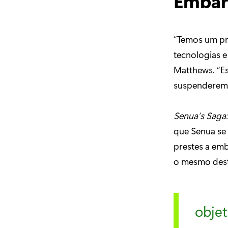
Embar
“Temos um pr
tecnologias e
Matthews. “Es
suspenderem 
Senua’s Saga:
que Senua se 
prestes a em
o mesmo desti
objet