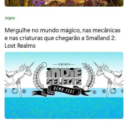
i
s
C
Jogos
t
a
Mergulhe no mundo mágico, nas mecânicas
t
ó
e
e nas criaturas que chegarão a Smalland 2:
r
g
Lost Realms
o
i
r
i
a
a
:
r
e
a
l
,
M