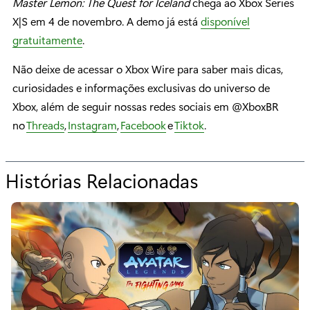
Master Lemon: The Quest for Iceland
chega ao Xbox Series
X|S em 4 de novembro. A demo já está
disponível
gratuitamente
.
Não deixe de acessar o Xbox Wire para saber mais dicas,
curiosidades e informações exclusivas do universo de
Xbox, além de seguir nossas redes sociais em @XboxBR
no
Threads
,
Instagram
,
Facebook
e
Tiktok
.
Histórias Relacionadas
p
a
r
a
“
B