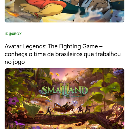
a
s
e
C
ID@XBOX
a
a
Avatar Legends: The Fighting Game –
t
d
e
conheça o time de brasileiros que trabalhou
o
g
no jogo
o
e
r
i
m
a
u
:
m
a
h